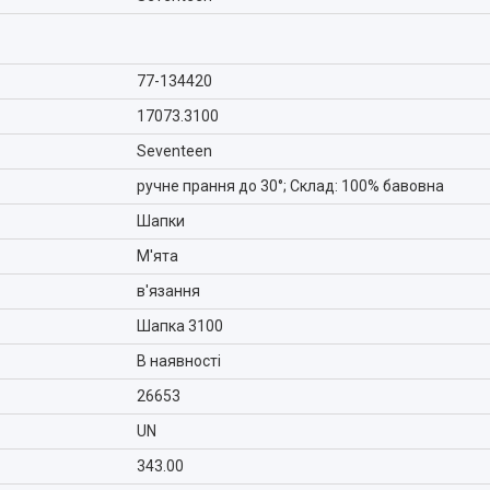
77-134420
17073.3100
Seventeen
ручне прання до 30°; Склад: 100% бавовна
Шапки
М'ята
в'язання
Шапка 3100
В наявності
26653
UN
343.00