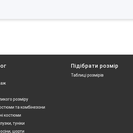
ог
Підібрати розмір
Таблиці розмірів
даж
ликого розміру
костюми та комбінезони
ні костюми
лузки, туніки
осіни, шорти