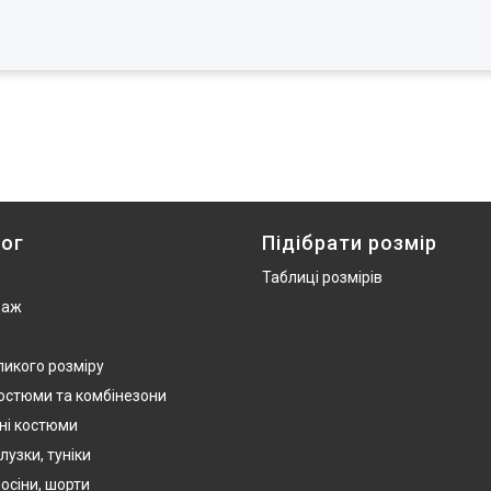
ог
Підібрати розмір
Таблиці розмірів
даж
ликого розміру
костюми та комбінезони
ні костюми
лузки, туніки
осіни, шорти