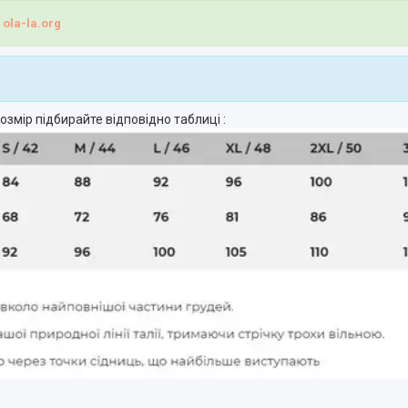
і
ola-la.org
озмір підбирайте відповідно таблиці :