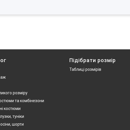
ог
Підібрати розмір
Таблиці розмірів
даж
ликого розміру
костюми та комбінезони
ні костюми
лузки, туніки
осіни, шорти