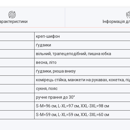
арактеристики
Інформація д
креп-шифон
ґудзики
вільний, трапецеподібний, пишна юбка
весна, літо
ґудзики, рюша внизу
комірець стійка, манжети на рукавах, кокетка, п
сукня, пояс
ручне прання до 30°
S-M=96 см, L-XL=97 см, XXL-3XL=98 см
S-M=59 см, L-XL=59 см, XXL-3XL=60 см