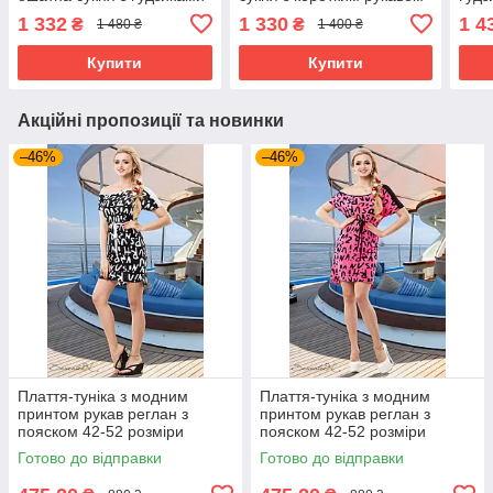
великих розмірів 50-60
та кишенями сіра 44-50
біла
1 332
1 330
1 4
₴
₴
1 480 ₴
1 400 ₴
джинс
розміри
Купити
Купити
Акційні пропозиції та новинки
–46%
–46%
Плаття-туніка з модним
Плаття-туніка з модним
принтом рукав реглан з
принтом рукав реглан з
пояском 42-52 розміри
пояском 42-52 розміри
Готово до відправки
Готово до відправки