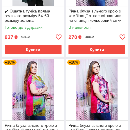
✔️ Ошатна туніка пряма
Річна блуза вільного крою з
великого розміру 54-60
комбінації атласної тканини
розміру зелена
на спинці і кольоровий сітки
великого розміру 52-62
Готово до відправки
В наявності
837
270
₴
₴
930 ₴
300 ₴
Купити
Купити
–10%
–10%
Річна блуза вільного крою з
Річна блуза вільного крою з
комбінації атласної тканини
комбінації атласної тканини