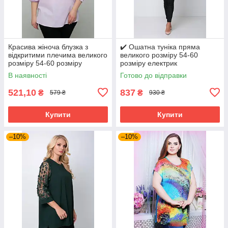
Красива жіноча блузка з
✔️ Ошатна туніка пряма
відкритими плечима великого
великого розміру 54-60
розміру 54-60 розміру
розміру електрик
бузкова
В наявності
Готово до відправки
521,10
837
₴
₴
579 ₴
930 ₴
Купити
Купити
–10%
–10%