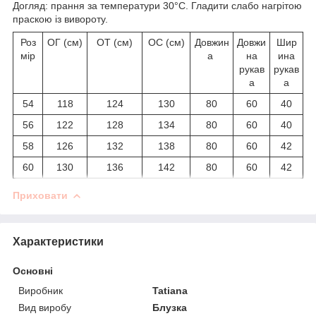
Догляд: прання за температури 30°C. Гладити слабо нагрітою
праскою із вивороту.
Роз
ОГ (см)
ОТ (см)
ОС (см)
Довжин
Довжи
Шир
мір
а
на
ина
рукав
рукав
а
а
54
118
124
130
80
60
40
56
122
128
134
80
60
40
58
126
132
138
80
60
42
60
130
136
142
80
60
42
Приховати
Характеристики
Основні
Виробник
Tatiana
Вид виробу
Блузка