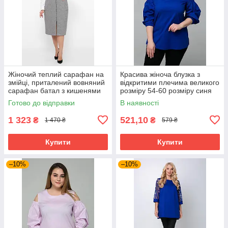
Жіночий теплий сарафан на
Красива жіноча блузка з
змійці, приталений вовняний
відкритими плечима великого
сарафан батал з кишенями
розміру 54-60 розміру синя
великих розмірів 54-64
Готово до відправки
В наявності
розміри сірий
1 323
521,10
₴
₴
1 470 ₴
579 ₴
Купити
Купити
–10%
–10%