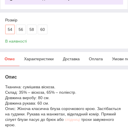
Розмір
54
56
58
60
В наявності
Опис
Характеристики
Доставка
Оплата
Умови п
Опис
Тканина: сумішева віскоза.
Склад: 35% – віскоза, 65% – поліестр.
Довжина виробу: 80 см.
Довжина рукава: 60 см.
Опис: Жіноча класична блуза сорочкового крою. Застібається
на гудзики. Рукава на манжетах, відкладний комір. Прямий
сілует блузи пасує до брюк або
спідниці
трохи завуженого
крою.