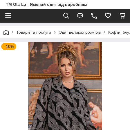
TM Ola-La - Якісний одяг від виробника
Товари та послуги
Одяг великих розмірів
Кофти, блу
–10%