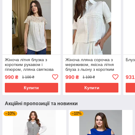
Жіноча літня блузка з
Жіноча лляна сорочка з
Блуз
коротким рукавом і
мереживом, якісна літня
гіпюром, лляна святкова
блуза з льону з коротким
легка модна бежева блуза
рукавом 44-50 розміри
990
990
931
₴
₴
1 100 ₴
1 100 ₴
44 розміри
молочна
Купити
Купити
Акційні пропозиції та новинки
–10%
–10%