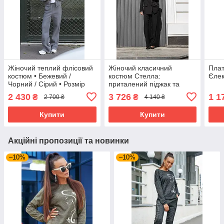
Жіночий теплий флісовий
Жіночий класичний
Плат
костюм • Бежевий /
костюм Стелла:
Єлек
Чорний / Сірий • Розмір
приталений піджак та
42–52
прямі брюки, базовий
2 430
3 726
1 1
₴
₴
2 700 ₴
4 140 ₴
діловий комплект на весну
та осінь 40–50 чорний
Купити
Купити
Акційні пропозиції та новинки
–10%
–10%