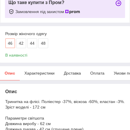
Що таке купити з Пром?
Замовлення під захистом
Розмір жіночого одягу
46
42
44
48
В наявності
Опис
Характеристики
Доставка
Оплата
Умови п
Опис
Тринитка на флісі. Поліестер -37%, віскоза -60%, еластан -3%.
Зріст моделі - 172 см
Параметри світшота
Довжина виробу - 62 см
Довжина рукава - 42 см (спущене плече)