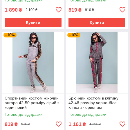
1 890
819
₴
₴
2 100 ₴
910 ₴
Купити
Купити
–10%
–10%
Спортивний костюм жіночий
Брючний костюм в клітину
ангора 42-50 розміру сірий з
42-48 розміру чорно-біла
коричневий
клітка з червоним
Готово до відправки
Готово до відправки
819
1 161
₴
₴
910 ₴
1 290 ₴