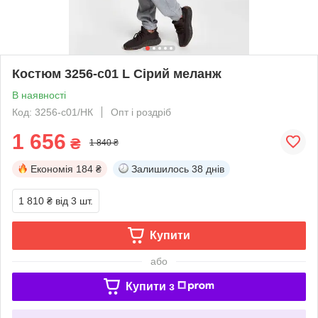
Костюм 3256-c01 L Сірий меланж
В наявності
Код: 3256-с01/НК
Опт і роздріб
1 656
₴
1 840 ₴
Економія
184 ₴
Залишилось
38 днів
1 810 ₴
від 3 шт.
Купити
або
Купити з