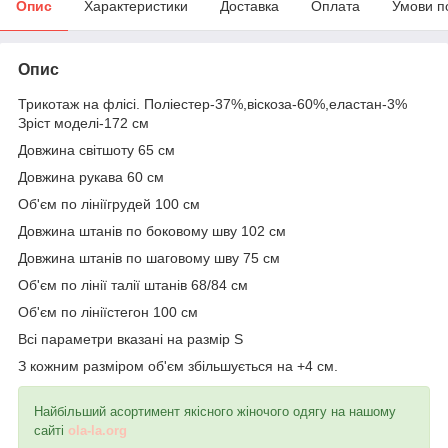
Опис
Характеристики
Доставка
Оплата
Умови п
Опис
Трикотаж на флісі. Поліестер-37%,віскоза-60%,еластан-3%
Зріст моделі-172 см
Довжина світшоту 65 см
Довжина рукава 60 см
Об'єм по лініїгрудей 100 см
Довжина штанів по боковому шву 102 см
Довжина штанів по шаговому шву 75 см
Об'єм по лінії талії штанів 68/84 см
Об'єм по лініїстегон 100 см
Всі параметри вказані на размір S
З кожним разміром об'єм збільшується на +4 см.
Найбільший асортимент якісного жіночого одягу на нашому
сайті
ola-la.org