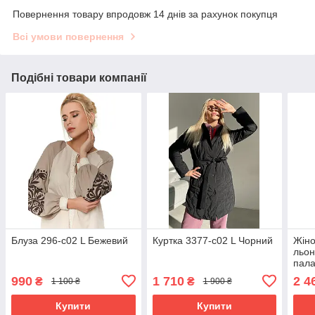
Повернення товару впродовж 14 днів за рахунок покупця
Всі умови повернення
Подібні товари компанії
Блуза 296-с02 L Бежевий
Куртка 3377-c02 L Чорний
Жіно
льон
пала
світ
990
1 710
2 4
₴
₴
1 100 ₴
1 900 ₴
Купити
Купити