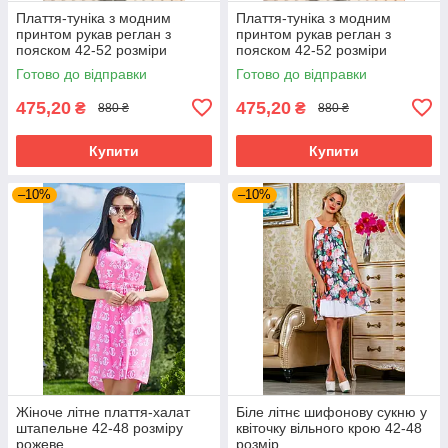
Плаття-туніка з модним
Плаття-туніка з модним
принтом рукав реглан з
принтом рукав реглан з
пояском 42-52 розміри
пояском 42-52 розміри
Готово до відправки
Готово до відправки
475,20
475,20
₴
₴
880 ₴
880 ₴
Купити
Купити
–10%
–10%
Жіноче літне плаття-халат
Біле літнє шифонову сукню у
штапельне 42-48 розміру
квіточку вільного крою 42-48
рожеве
розмір