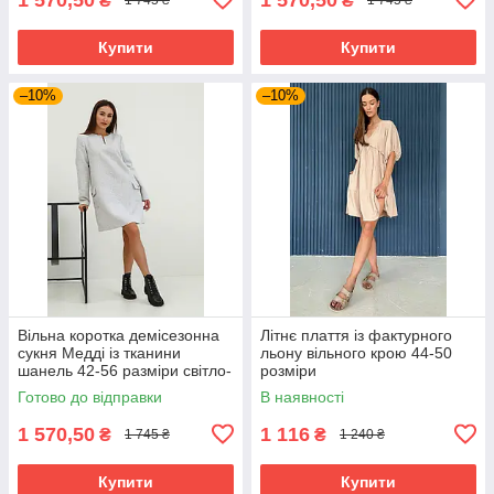
₴
₴
1 745 ₴
1 745 ₴
Купити
Купити
–10%
–10%
Вільна коротка демісезонна
Літнє плаття із фактурного
сукня Медді із тканини
льону вільного крою 44-50
шанель 42-56 разміри світло-
розміри
сіра
Готово до відправки
В наявності
1 570,50
1 116
₴
₴
1 745 ₴
1 240 ₴
Купити
Купити