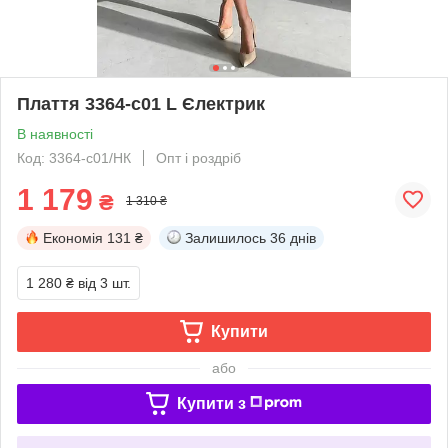
Плаття 3364-c01 L Єлектрик
В наявності
Код: 3364-c01/НК
Опт і роздріб
1 179
₴
1 310 ₴
Економія
131 ₴
Залишилось
36 днів
1 280 ₴
від 3 шт.
Купити
або
Купити з