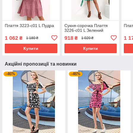
Плаття 3223-c01 L Пудра
Сукня-сорочка Плаття
Плат
3226-c01 L Зелений
1 062
918
1 1
₴
₴
1 180 ₴
1 020 ₴
Купити
Купити
Акційні пропозиції та новинки
–46%
–46%