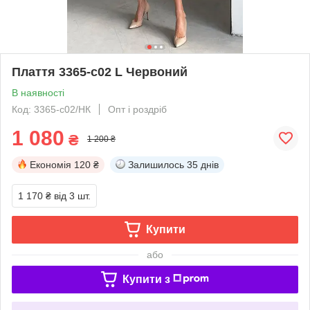
Плаття 3365-c02 L Червоний
В наявності
Код: 3365-c02/НК
Опт і роздріб
1 080
₴
1 200 ₴
Економія
120 ₴
Залишилось
35 днів
1 170 ₴
від 3 шт.
Купити
або
Купити з