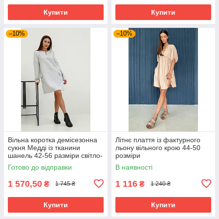
Купити
Купити
–10%
–10%
Вільна коротка демісезонна
Літнє плаття із фактурного
сукня Медді із тканини
льону вільного крою 44-50
шанель 42-56 разміри світло-
розміри
сіра
Готово до відправки
В наявності
1 570,50
1 116
₴
₴
1 745 ₴
1 240 ₴
Купити
Купити