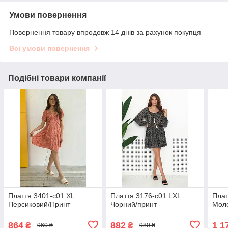
Умови повернення
Повернення товару впродовж 14 днів за рахунок покупця
Всі умови повернення
Подібні товари компанії
Плаття 3401-c01 XL
Плаття 3176-c01 LXL
Плат
Персиковий/Принт
Чорний/принт
Мол
864
882
1 1
₴
₴
960 ₴
980 ₴