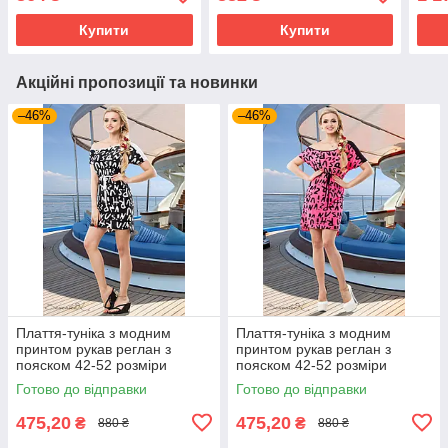
Купити
Купити
Акційні пропозиції та новинки
–46%
–46%
Плаття-туніка з модним
Плаття-туніка з модним
принтом рукав реглан з
принтом рукав реглан з
пояском 42-52 розміри
пояском 42-52 розміри
Готово до відправки
Готово до відправки
475,20
475,20
₴
₴
880 ₴
880 ₴