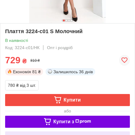
Плаття 3224-c01 S Молочний
В наявності
Код: 3224-c01/НК
Опт і роздріб
729
₴
810 ₴
Економія
81 ₴
Залишилось
36 днів
780 ₴
від 3 шт.
Купити
або
Купити з