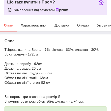
Що таке купити з Пром?
Замовлення під захистом
Опис
Характеристики
Доставка
Оплата
Умови п
Опис
Твідова тканина Вовна - 7%, віскоза - 63%, еластан - 30%.
Зріст моделі - 172см
Довжина виробу - 92см
Довжина рукава-20 см
Обхват по лінії грудей - 88см
Обхват по лінії талії - 68см
Обхват по лінії стегон-92 см
Всі параметри вказані на розмір S
З кожним розміром об’єм збільшується на +4 см.