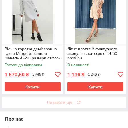
Вільна коротка демісезонна
Літнє плаття із фактурного
сукня Медді із тканини
льону вільного крою 44-50
шанель 42-56 разміри світло-
розміри
сіра
Готово до відправки
В наявності
1 570,50
1 116
₴
₴
1 745 ₴
1 240 ₴
Купити
Купити
Показати ще
Про нас