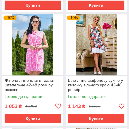
Купити
Купити
–10%
–10%
Жіноче літне плаття-халат
Біле літнє шифонову сукню у
штапельне 42-48 розміру
квіточку вільного крою 42-48
рожеве
розмір
Готово до відправки
Готово до відправки
1 053
1 143
₴
₴
1 170 ₴
1 270 ₴
Купити
Купити