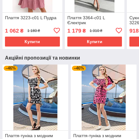
Плаття 3223-c01 L Пудра
Плаття 3364-c01 L
Сукн
Єлектрик
3226
1 062
1 179
918
₴
₴
1 180 ₴
1 310 ₴
Купити
Купити
Акційні пропозиції та новинки
–46%
–46%
Плаття-туніка з модним
Плаття-туніка з модним