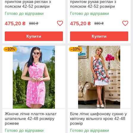
принтом рукав реглан з
принтом рукав реглан з
пояском 42-52 розміри
пояском 42-52 розміри
Готово до відправки
Готово до відправки
475,20
475,20
₴
₴
880 ₴
880 ₴
Купити
Купити
–10%
–10%
Жіноче літне плаття-халат
Біле літнє шифонову сукню у
штапельне 42-48 розміру
квіточку вільного крою 42-48
рожеве
розмір
Готово до відправки
Готово до відправки