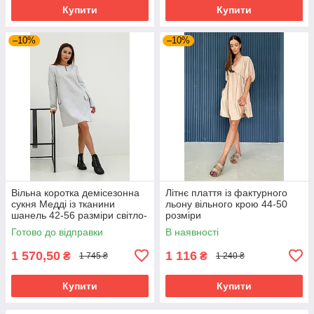
Купити
Купити
–10%
–10%
Вільна коротка демісезонна
Літнє плаття із фактурного
сукня Медді із тканини
льону вільного крою 44-50
шанель 42-56 разміри світло-
розміри
сіра
Готово до відправки
В наявності
1 570,50
1 116
₴
₴
1 745 ₴
1 240 ₴
Купити
Купити