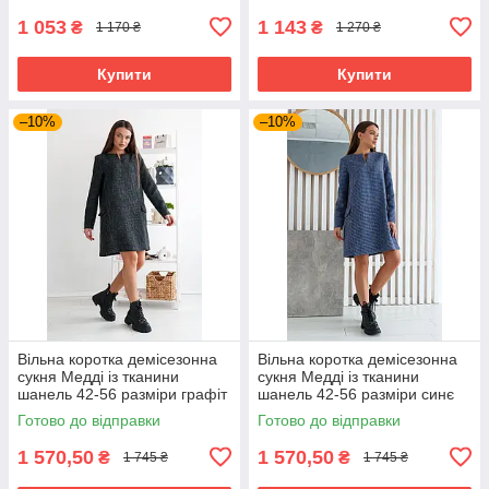
1 053
1 143
₴
₴
1 170 ₴
1 270 ₴
Купити
Купити
–10%
–10%
Вільна коротка демісезонна
Вільна коротка демісезонна
сукня Медді із тканини
сукня Медді із тканини
шанель 42-56 разміри графіт
шанель 42-56 разміри синє
Готово до відправки
Готово до відправки
1 570,50
1 570,50
₴
₴
1 745 ₴
1 745 ₴