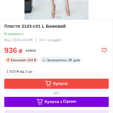
Плаття 3143-c01 L Бежевий
В наявності
Код: 3143-c01/НК
Опт і роздріб
936
₴
1 040 ₴
Економія
104 ₴
Залишилось
38 днів
1 010 ₴
від 3 шт.
Купити
або
Купити з