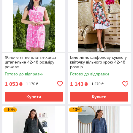
Жіноче літне плаття-халат
Біле літнє шифонову сукню у
штапельне 42-48 розміру
квіточку вільного крою 42-48
рожеве
розмір
Готово до відправки
Готово до відправки
1 053
1 143
₴
₴
1 170 ₴
1 270 ₴
Купити
Купити
–10%
–10%