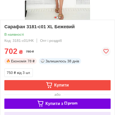
Сарафан 3181-c01 XL Бежевий
В наявності
Код: 3181-с01/НК
Опт і роздріб
702
₴
780 ₴
Економія
78 ₴
Залишилось
38 днів
750 ₴
від 3 шт.
Купити
або
Купити з