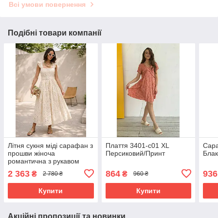
Всі умови повернення
Подібні товари компанії
Літня сукня міді сарафан з
Плаття 3401-c01 XL
Сара
прошви жіноча
Персиковий/Принт
Блак
романтична з рукавом
крильце та поясом 42-48
2 363
864
936
₴
₴
2 780 ₴
960 ₴
розміри бежева
Купити
Купити
Акційні пропозиції та новинки