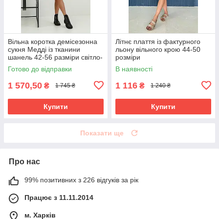
Вільна коротка демісезонна
Літнє плаття із фактурного
сукня Медді із тканини
льону вільного крою 44-50
шанель 42-56 разміри світло-
розміри
сіра
Готово до відправки
В наявності
1 570,50
1 116
₴
₴
1 745 ₴
1 240 ₴
Купити
Купити
Показати ще
Про нас
99% позитивних з 226 відгуків за рік
Працює з 11.11.2014
м. Харків