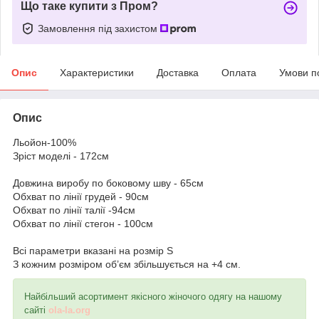
Що таке купити з Пром?
Замовлення під захистом
Опис
Характеристики
Доставка
Оплата
Умови п
Опис
Льойон-100%
Зріст моделі - 172см
Довжина виробу по боковому шву - 65см
Обхват по лінії грудей - 90см
Обхват по лінії талії -94см
Обхват по лінії стегон - 100см
Всі параметри вказані на розмір S
З кожним розміром об’єм збільшується на +4 см.
Найбільший асортимент якісного жіночого одягу на нашому
сайті
ola-la.org