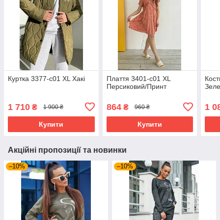
Куртка 3377-c01 XL Хакі
Плаття 3401-c01 XL
Кост
Персиковий/Принт
Зел
1 710
864
1 0
₴
₴
1 900 ₴
960 ₴
Купити
Купити
Акційні пропозиції та новинки
–10%
–10%