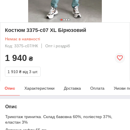
Костюм 3375-c07 XL Бірюзовий
Немає в наявності
Код: 3375-с07/НК
Опт і роздріб
1 940
₴
1 910 ₴
від 3 шт.
Опис
Характеристики
Доставка
Оплата
Умови п
Опис
Трикотаж тринитка. Склад бавовна 60%, поліестер 37%,
еластан 3%
Довжина кофти 65 см