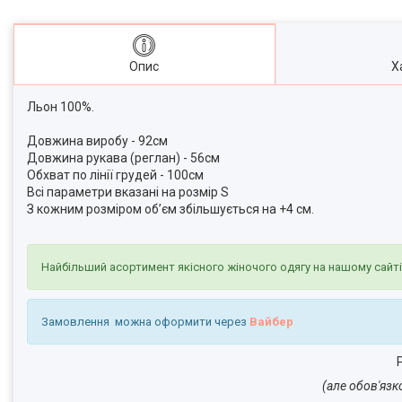
Опис
Х
Льон 100%.
Довжина виробу - 92см
Довжина рукава (реглан) - 56см
Обхват по лінії грудей - 100см
Всі параметри вказані на розмір S
З кожним розміром об’єм збільшується на +4 см.
Найбільший асортимент якісного жіночого одягу на нашому сайт
Замовлення можна оформити через
Вайбер
Р
(але обов'язк