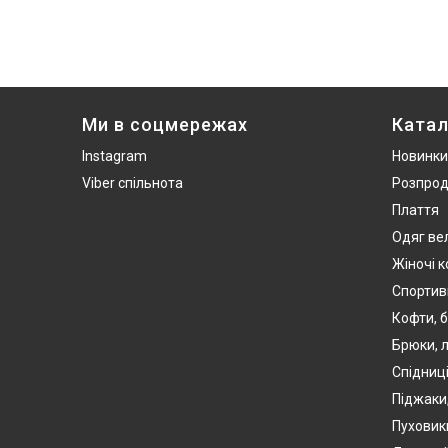
Ми в соцмережах
Катал
Instagram
Новинки
Viber спільнота
Розпро
Плаття
Одяг ве
Жіночі 
Спортив
Кофти, б
Брюки, л
Спідниці
Піджаки
Пуховики