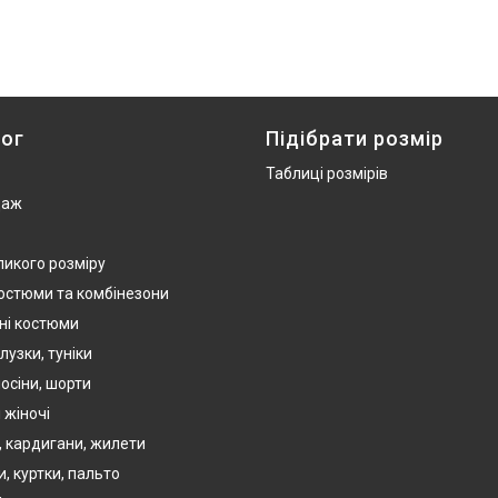
ог
Підібрати розмір
Таблиці розмірів
даж
ликого розміру
костюми та комбінезони
ні костюми
лузки, туніки
осіни, шорти
 жіночі
, кардигани, жилети
, куртки, пальто