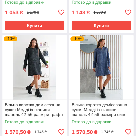
Готово до відправки
Готово до відправки
1 053
1 143
₴
₴
1 170 ₴
1 270 ₴
Купити
Купити
–10%
–10%
Вільна коротка демісезонна
Вільна коротка демісезонна
сукня Медді із тканини
сукня Медді із тканини
шанель 42-56 разміри графіт
шанель 42-56 разміри синє
Готово до відправки
Готово до відправки
1 570,50
1 570,50
₴
₴
1 745 ₴
1 745 ₴