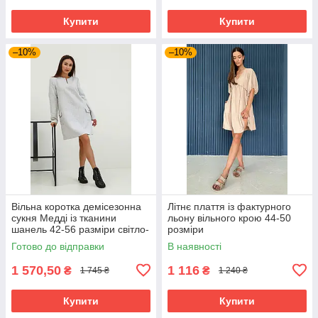
Купити
Купити
–10%
–10%
Вільна коротка демісезонна
Літнє плаття із фактурного
сукня Медді із тканини
льону вільного крою 44-50
шанель 42-56 разміри світло-
розміри
сіра
Готово до відправки
В наявності
1 570,50
1 116
₴
₴
1 745 ₴
1 240 ₴
Купити
Купити