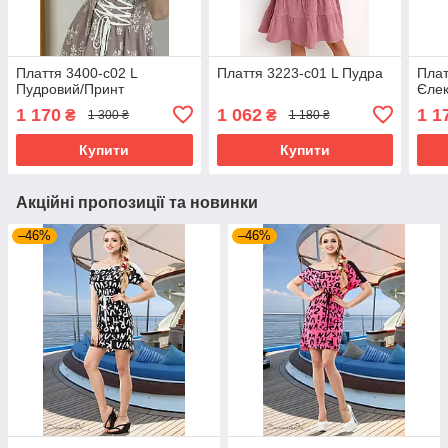
Плаття 3400-c02 L
Плаття 3223-c01 L Пудра
Плат
Пудровий/Принт
Єлек
1 170
1 062
1 1
₴
₴
1 300 ₴
1 180 ₴
Купити
Купити
Акційні пропозиції та новинки
–46%
–46%