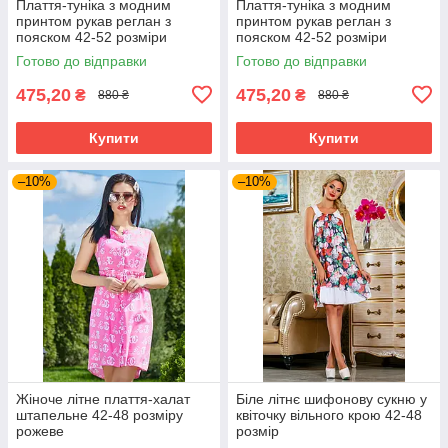
Плаття-туніка з модним
Плаття-туніка з модним
принтом рукав реглан з
принтом рукав реглан з
пояском 42-52 розміри
пояском 42-52 розміри
Готово до відправки
Готово до відправки
475,20
475,20
₴
₴
880 ₴
880 ₴
Купити
Купити
–10%
–10%
Жіноче літне плаття-халат
Біле літнє шифонову сукню у
штапельне 42-48 розміру
квіточку вільного крою 42-48
рожеве
розмір