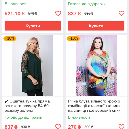
бузкова
В наявності
Готово до відправки
521,10
837
₴
₴
579 ₴
930 ₴
Купити
Купити
–10%
–10%
✔️ Ошатна туніка пряма
Річна блуза вільного крою з
великого розміру 54-60
комбінації атласної тканини
розміру зелена
на спинці і кольоровий сітки
великого розміру 52-62
Готово до відправки
В наявності
837
270
₴
₴
930 ₴
300 ₴