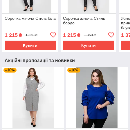
Сорочка жіноча Стиль біла
Сорочка жіноча Стиль
Жіно
бордо
прин
блуз
комі
1 215
1 215
1 3
₴
₴
1 350 ₴
1 350 ₴
чор
Купити
Купити
Акційні пропозиції та новинки
–10%
–10%