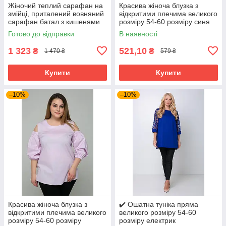
Жіночий теплий сарафан на
Красива жіноча блузка з
змійці, приталений вовняний
відкритими плечима великого
сарафан батал з кишенями
розміру 54-60 розміру синя
великих розмірів 54-64
Готово до відправки
В наявності
розміри сірий
1 323
521,10
₴
₴
1 470 ₴
579 ₴
Купити
Купити
–10%
–10%
Красива жіноча блузка з
✔️ Ошатна туніка пряма
відкритими плечима великого
великого розміру 54-60
розміру 54-60 розміру
розміру електрик