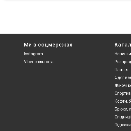
Ми в соцмережах
Катал
Instagram
Новинки
Viber спільнота
Розпро
Плаття
Одяг ве
Жіночі 
Спортив
Кофти, б
Брюки, л
Спідниці
Піджаки