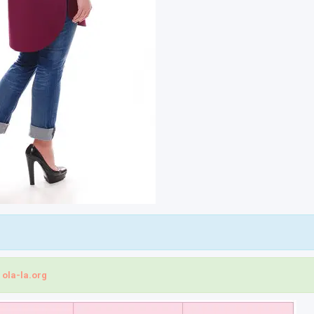
і
ola-la.org