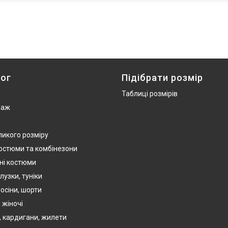
ог
Підібрати розмір
Таблиці розмірів
даж
ликого розміру
костюми та комбінезони
ні костюми
лузки, туніки
осіни, шорти
 жіночі
, кардигани, жилети