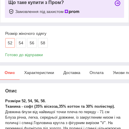
Що таке купити з Пром?
Замовлення під захистом
Розмір жіночого одягу
52
54
56
58
Готово до відправки
Опис
Характеристики
Доставка
Оплата
Умови п
Опис
Розміри 52, 54, 56, 58.
Тканина - софт (35% віскоза,35% коттон та 30% поліестер).
Довжина блузи від найвищої точки плеча по переду - 71 см
Блуза річна, легка, середньої довжини, із закругленим низом і на
поличці і спинці.Горловина кругла з фігурним вирізом "V". На
перемичці фурнітура під золото. На поличці і спинці цільнокроєна