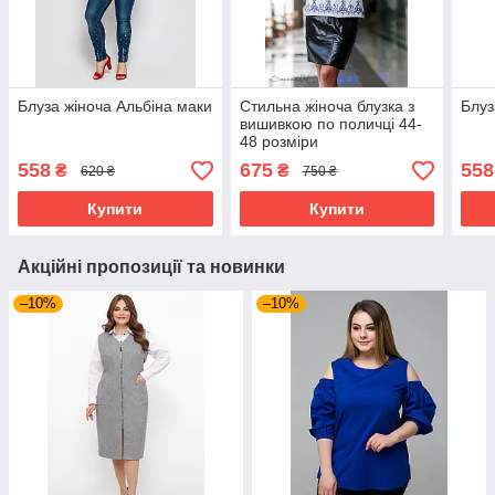
Блуза жіноча Альбіна маки
Стильна жіноча блузка з
Блуз
вишивкою по поличці 44-
48 розміри
558
675
558
₴
₴
620 ₴
750 ₴
Купити
Купити
Акційні пропозиції та новинки
–10%
–10%