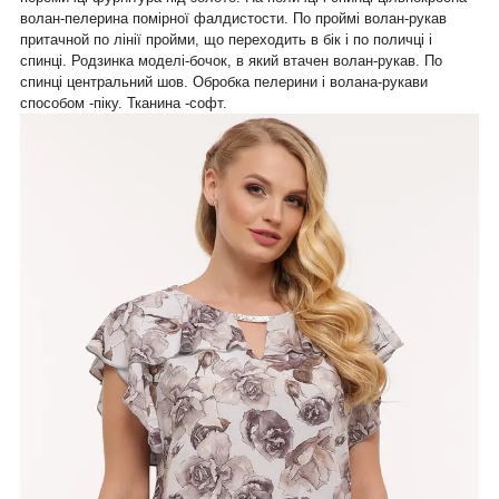
волан-пелерина помірної фалдистости. По проймі волан-рукав
притачной по лінії пройми, що переходить в бік і по поличці і
спинці. Родзинка моделі-бочок, в який втачен волан-рукав. По
спинці центральний шов. Обробка пелерини і волана-рукави
способом -піку. Тканина -софт.