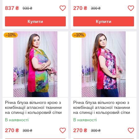
837
270
₴
₴
930 ₴
300 ₴
Купити
Купити
–10%
–10%
Річна блуза вільного крою з
Річна блуза вільного крою з
комбінації атласної тканини
комбінації атласної тканини
на спинці і кольоровий сітки
на спинці і кольоровий сітки
великого розміру 52-62
великого розміру 52-62
В наявності
В наявності
270
270
₴
₴
300 ₴
300 ₴