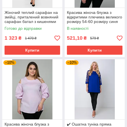
Жіночий теплий сарафан на
Красива жіноча блузка з
змійці, приталений вовняний
відкритими плечима великого
сарафан батал з кишенями
розміру 54-60 розміру синя
великих розмірів 54-64
Готово до відправки
В наявності
розміри сірий
1 323
521,10
₴
₴
1 470 ₴
579 ₴
Купити
Купити
–10%
–10%
Красива жіноча блузка з
✔️ Ошатна туніка пряма