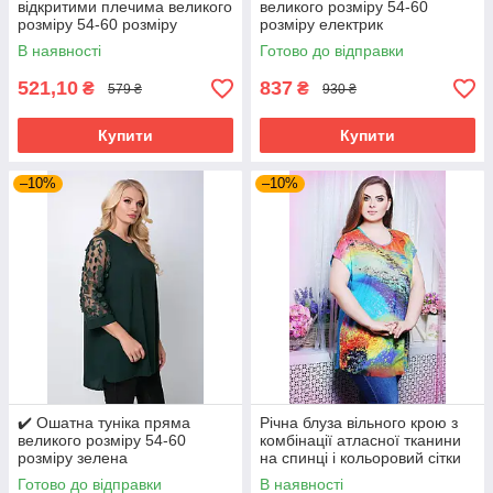
відкритими плечима великого
великого розміру 54-60
розміру 54-60 розміру
розміру електрик
бузкова
В наявності
Готово до відправки
521,10
837
₴
₴
579 ₴
930 ₴
Купити
Купити
–10%
–10%
✔️ Ошатна туніка пряма
Річна блуза вільного крою з
великого розміру 54-60
комбінації атласної тканини
розміру зелена
на спинці і кольоровий сітки
великого розміру 52-62
Готово до відправки
В наявності