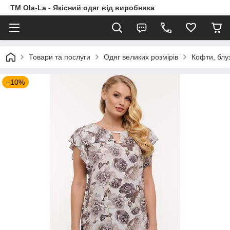
TM Ola-La - Якісний одяг від виробника
Товари та послуги
Одяг великих розмірів
Кофти, блу
–10%