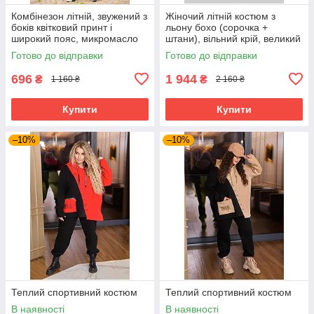
Комбінезон літній, звужений з
Жіночий літній костюм з
боків квітковий принт і
льону бохо (сорочка +
широкий пояс, микромасло
штани), вільний крій, великий
розмір 52 кориця
Готово до відправки
Готово до відправки
696
1 944
₴
₴
1 160 ₴
2 160 ₴
Купити
Купити
–10%
–10%
Теплий спортивний костюм
Теплий спортивний костюм
В наявності
В наявності