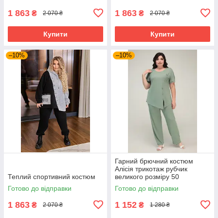
1 863
1 863
₴
₴
2 070 ₴
2 070 ₴
Купити
Купити
–10%
–10%
Гарний брючний костюм
Алісія трикотаж рубчик
Теплий спортивний костюм
великого розміру 50
Готово до відправки
Готово до відправки
1 863
1 152
₴
₴
2 070 ₴
1 280 ₴