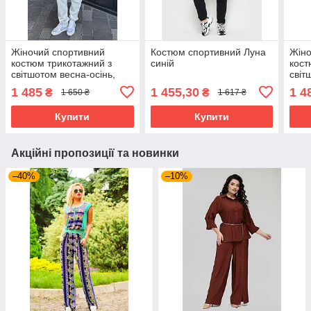
Жіночий спортивний
Костюм спортивний Луна
Жіно
костюм трикотажний з
синій
кост
світшотом весна-осінь,
світ
молочний
світ
1 485
1 455,30
1 4
₴
₴
1 650 ₴
1 617 ₴
Купити
Купити
Акційні пропозиції та новинки
–40%
–10%