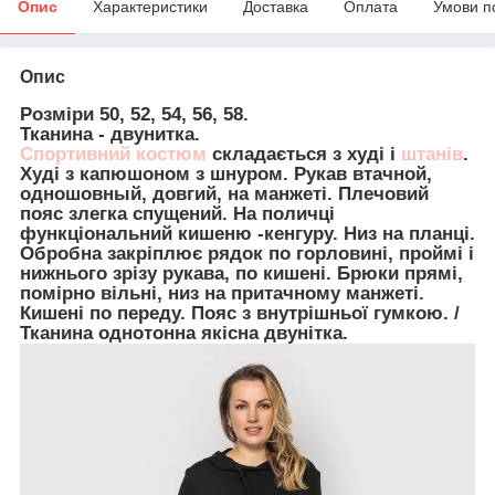
Опис
Характеристики
Доставка
Оплата
Умови п
Опис
Розміри 50, 52, 54, 56, 58.
Тканина - двунитка.
Спортивний костюм
складається з худі і
штанів
.
Худі з капюшоном з шнуром. Рукав втачной,
одношовный, довгий, на манжеті. Плечовий
пояс злегка спущений. На поличці
функціональний кишеню -кенгуру. Низ на планці.
Обробна закріплює рядок по горловині, проймі і
нижнього зрізу рукава, по кишені. Брюки прямі,
помірно вільні, низ на притачному манжеті.
Кишені по переду. Пояс з внутрішньої гумкою. /
Тканина однотонна якісна двунітка.