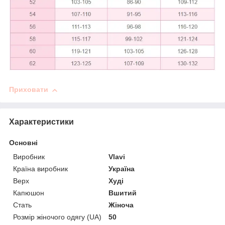
Приховати
Характеристики
Основні
Виробник
Vlavi
Країна виробник
Україна
Верх
Худі
Капюшон
Вшитий
Стать
Жіноча
Розмір жіночого одягу (UA)
50