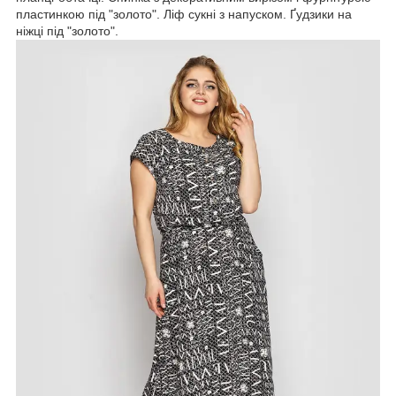
пластинкою під "золото". Ліф сукні з напуском. Ґудзики на
ніжці під "золото".