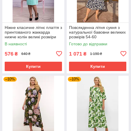
Ніжне класичне літнє плаття з
Повсякденна літня сукня з
принтованого жаккарда
натуральної бавовни великих
нижче колін великі розміри
розмірів 54-60
48-54
В наявності
Готово до відправки
576
1 071
₴
₴
640 ₴
1 190 ₴
Купити
Купити
–10%
–10%