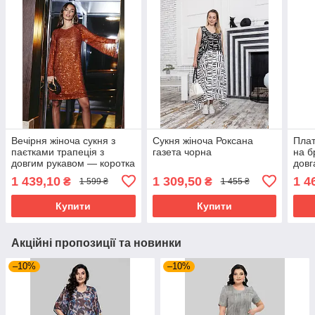
Вечірня жіноча сукня з
Сукня жіноча Роксана
Плат
паєтками трапеція з
газета чорна
на б
довгим рукавом — коротка
довг
святкова сукня на
штуч
1 439,10
1 309,50
1 4
₴
₴
1 599 ₴
1 455 ₴
корпоратив 44-52 розміри
розм
коричнева
Купити
Купити
Акційні пропозиції та новинки
–10%
–10%