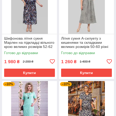
Шифонова літня сукня
Літня сукня А-силуету з
Марлен на підкладці вільного
кишенями та складками
крою великих розмірів 52-62
великих розмірів 50-60 різні
різні кольори
кольори сіра
Готово до відправки
Готово до відправки
1 980
1 260
₴
₴
2 200 ₴
1 400 ₴
Купити
Купити
–10%
–10%