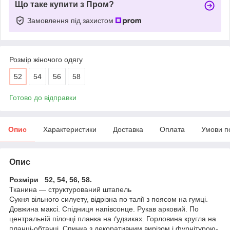
Що таке купити з Пром?
Замовлення під захистом
Розмір жіночого одягу
52
54
56
58
Готово до відправки
Опис
Характеристики
Доставка
Оплата
Умови п
Опис
Розміри 52, 54, 56, 58.
Тканина — структурований штапель
Сукня вільного силуету, відрізна по талії з поясом на гумці.
Довжина максі. Спідниця напівсонце. Рукав арковий. По
центральній пілочці планка на ґудзиках. Горловина кругла на
планці-обтачці. Спинка з декоративним вирізом і фурнітурою-