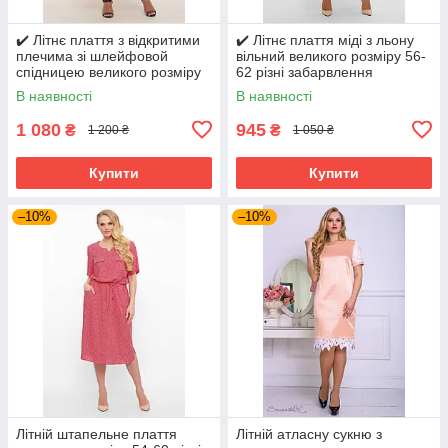
✔️ Літнє плаття з відкритими
✔️ Літнє плаття міді з льону
плечима зі шлейфовой
вільний великого розміру 56-
спідницею великого розміру
62 різні забарвлення
54-60
В наявності
В наявності
1 080
945
₴
₴
1 200 ₴
1 050 ₴
Купити
Купити
–10%
–10%
Літній штапельне плаття
Літній атласну сукню з