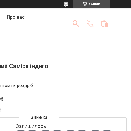
Кошик
Про нас
ий Саміра індиго
птом і в роздріб
 ₴
Залишилось