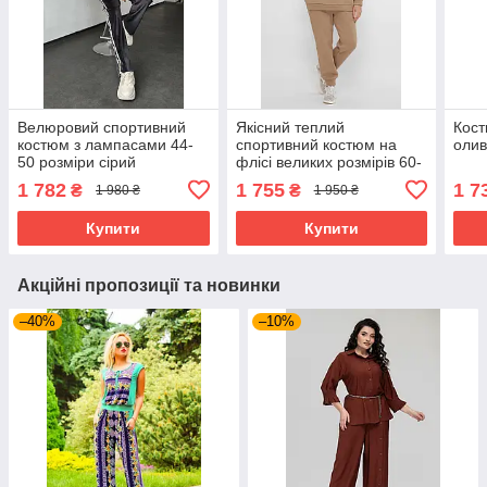
Велюровий спортивний
Якісний теплий
Кост
костюм з лампасами 44-
спортивний костюм на
олив
50 розміри сірий
флісі великих розмірів 60-
64 бежевий
1 782
1 755
1 7
₴
₴
1 980 ₴
1 950 ₴
Купити
Купити
Акційні пропозиції та новинки
–40%
–10%