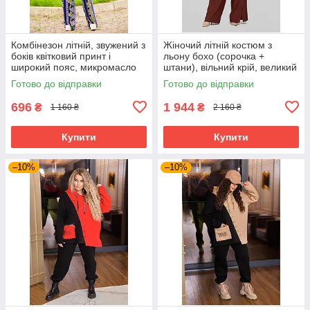
Комбінезон літній, звужений з
Жіночий літній костюм з
боків квітковий принт і
льону бохо (сорочка +
широкий пояс, микромасло
штани), вільний крій, великий
розмір 52 кориця
Готово до відправки
Готово до відправки
696
1 944
₴
₴
1 160 ₴
2 160 ₴
Купити
Купити
–10%
–10%