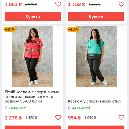
1 863
1 152
₴
₴
2 070 ₴
1 280 ₴
Купити
Купити
–10%
–10%
Літній костюм в спортивному
стилі з паєтками великого
розміру 56-60 білий
Костюм у спортивному стилі
В наявності
В наявності
1 278
954
₴
₴
1 420 ₴
1 060 ₴