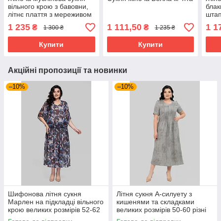
вільного крою з бавовни,
блак
літнє плаття з мереживом
штап
та коротким рукавом 44-
44-5
1 235
1 111,50
1 1
₴
₴
1 300 ₴
1 235 ₴
50 розміри
Купити
Купити
Акційні пропозиції та новинки
–10%
–10%
Шифонова літня сукня
Літня сукня А-силуету з
Марлен на підкладці вільного
кишенями та складками
крою великих розмірів 52-62
великих розмірів 50-60 різні
різні кольори
кольори сіра