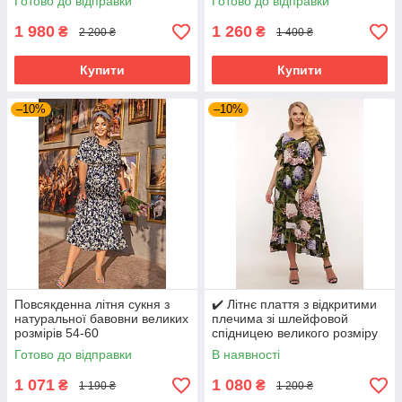
Готово до відправки
Готово до відправки
1 980
1 260
₴
₴
2 200 ₴
1 400 ₴
Купити
Купити
–10%
–10%
Повсякденна літня сукня з
✔️ Літнє плаття з відкритими
натуральної бавовни великих
плечима зі шлейфовой
розмірів 54-60
спідницею великого розміру
54-60
Готово до відправки
В наявності
1 071
1 080
₴
₴
1 190 ₴
1 200 ₴