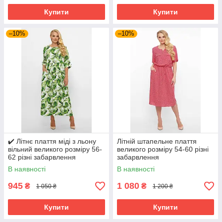
Купити
Купити
–10%
–10%
✔️ Літнє плаття міді з льону
Літній штапельне плаття
вільний великого розміру 56-
великого розміру 54-60 різні
62 різні забарвлення
забарвлення
В наявності
В наявності
945
1 080
₴
₴
1 050 ₴
1 200 ₴
Купити
Купити