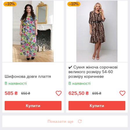
–10%
–10%
✔️ Сукня жіноча сорочкові
великого розміру 54-60
Шифонова довге плаття
розміру коричневе
В наявності
В наявності
585
625,50
₴
₴
650 ₴
695 ₴
Купити
Купити
Показати ще