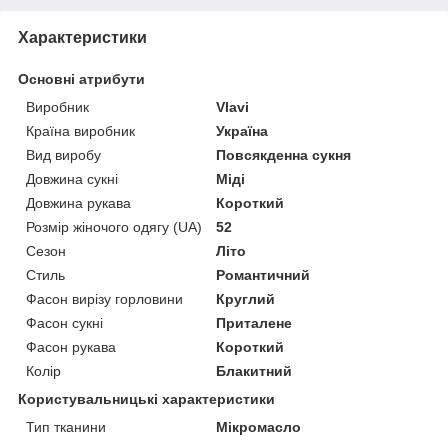
Характеристики
Основні атрибути
Виробник
Vlavi
Країна виробник
Україна
Вид виробу
Повсякденна сукня
Довжина сукні
Міді
Довжина рукава
Короткий
Розмір жіночого одягу (UA)
52
Сезон
Літо
Стиль
Романтичний
Фасон вирізу горловини
Круглий
Фасон сукні
Приталене
Фасон рукава
Короткий
Колір
Блакитний
Користувальницькі характеристики
Тип тканини
Мікромасло