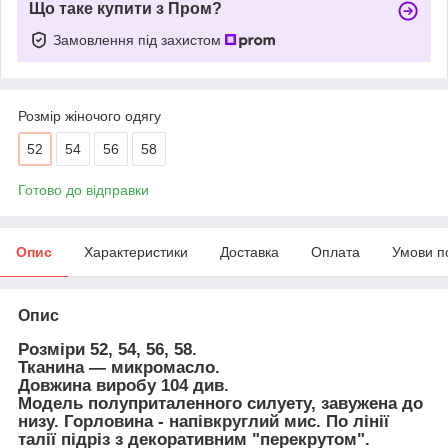
Що таке купити з Пром?
Замовлення під захистом
Розмір жіночого одягу
52
54
56
58
Готово до відправки
Опис
Характеристики
Доставка
Оплата
Умови п
Опис
Розміри 52, 54, 56, 58.
Тканина ― микромасло.
Довжина виробу 104 див.
Модель полуприталенного силуету, завужена до
низу. Горловина - напівкруглий мис. По лінії
талії підріз з декоративним "перекрутом".