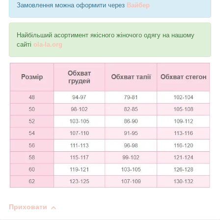
Замовлення можна оформити через
Вайбер
Найбільший асортимент якісного жіночого одягу на нашому
сайті
ola-la.org
Приховати