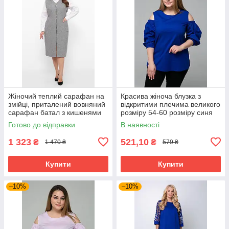
Жіночий теплий сарафан на
Красива жіноча блузка з
змійці, приталений вовняний
відкритими плечима великого
сарафан батал з кишенями
розміру 54-60 розміру синя
великих розмірів 54-64
Готово до відправки
В наявності
розміри сірий
1 323
521,10
₴
₴
1 470 ₴
579 ₴
Купити
Купити
–10%
–10%