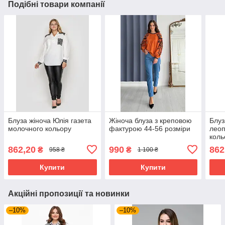
Подібні товари компанії
Блуза жіноча Юлія газета
Жіноча блуза з креповою
Блуз
молочного кольору
фактурою 44-56 розміри
леоп
коль
862,20
990
862
₴
₴
958 ₴
1 100 ₴
Купити
Купити
Акційні пропозиції та новинки
–10%
–10%