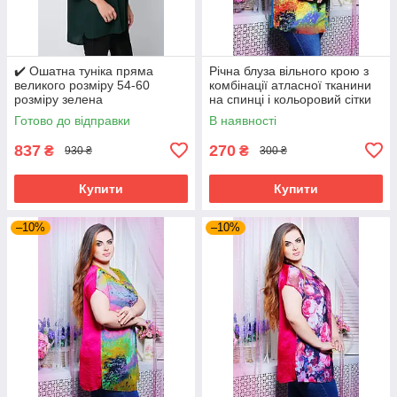
✔️ Ошатна туніка пряма
Річна блуза вільного крою з
великого розміру 54-60
комбінації атласної тканини
розміру зелена
на спинці і кольоровий сітки
великого розміру 52-62
Готово до відправки
В наявності
837
270
₴
₴
930 ₴
300 ₴
Купити
Купити
–10%
–10%