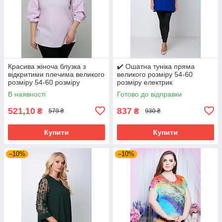
Красива жіноча блузка з
✔️ Ошатна туніка пряма
відкритими плечима великого
великого розміру 54-60
розміру 54-60 розміру
розміру електрик
бузкова
В наявності
Готово до відправки
521,10
837
₴
₴
579 ₴
930 ₴
Купити
Купити
–10%
–10%