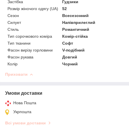
Застібка
Гудзики
Розмір жіночого одягу (UA)
52
Сезон
Всесезонний
Силует
Напівприлеглий
Стиль
Романтичний
Тип сорочкового коміра
Комір-стійка
Тип тканини
Софт
Фасон вирізу горловини
V-подібний
Фасон рукава
Довгий
Колір
Чорний
Приховати
Умови доставки
Нова Пошта
Укрпошта
Всі умови доставки