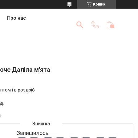
Кошик
Про нас
оче Даліла м'ята
птом і в роздріб
 ₴
Залишилось