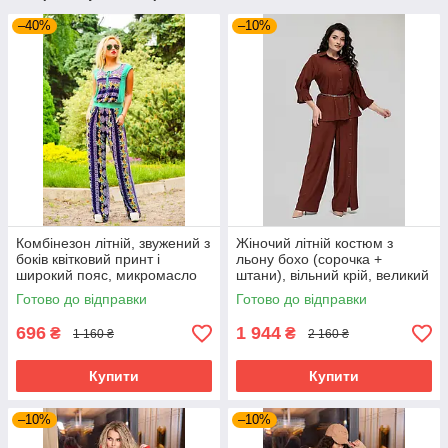
–40%
–10%
Комбінезон літній, звужений з
Жіночий літній костюм з
боків квітковий принт і
льону бохо (сорочка +
широкий пояс, микромасло
штани), вільний крій, великий
розмір 52 кориця
Готово до відправки
Готово до відправки
696
1 944
₴
₴
1 160 ₴
2 160 ₴
Купити
Купити
–10%
–10%