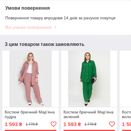
Умови повернення
Повернення товару впродовж 14 днів за рахунок покупця
Всі умови повернення
З цим товаром також замовляють
Костюм брючний Мар'яна
Костюм брючний Мар'яна
Кос
пудра
зелений
вол
1 593
1 593
1 5
₴
₴
1 770 ₴
1 770 ₴