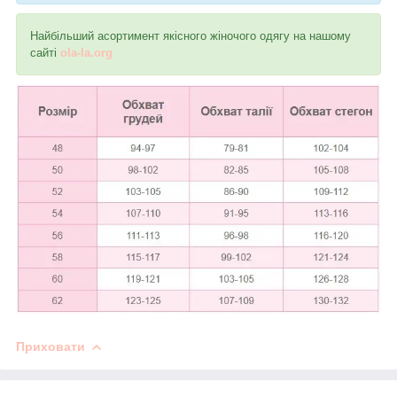
Найбільший асортимент якісного жіночого одягу на нашому
сайті
ola-la.org
Приховати