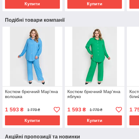
Купити
Купити
Подібні товари компанії
Костюм брючний Мар'яна
Костюм брючний Мар'яна
Кос
волошка
яблуко
біли
1 593
1 593
1 7
₴
₴
1 770 ₴
1 770 ₴
Купити
Купити
Акційні пропозиції та новинки