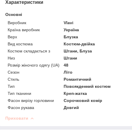
Характеристики
Основні
Виробник
Vlavi
Країна виробник
Україна
Верх
Блузка
Вид костюма
Костюм-двійка
Костюм складається з
Штани, Блуза
Низ
Штани
Розмір жіночого одягу (UA)
48
Сезон
Літо
Стиль
Романтичний
Тип
Повсякденний костюм
Тип тканини
Креп-жатка
Фасон вирізу горловини
Сорочковий комір
Фасон рукава
Довгий
Приховати