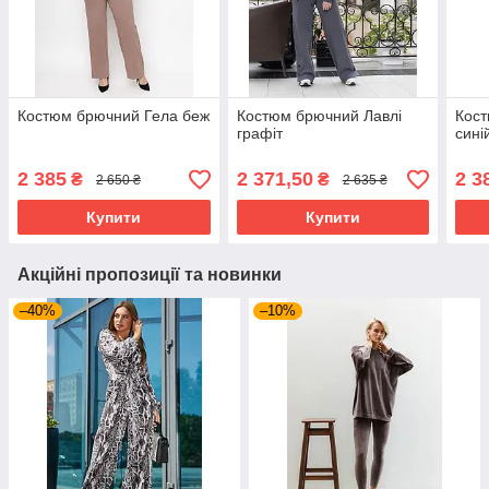
Костюм брючний Гела беж
Костюм брючний Лавлі
Кос
графіт
сині
2 385
2 371,50
2 3
₴
₴
2 650 ₴
2 635 ₴
Купити
Купити
Акційні пропозиції та новинки
–40%
–10%