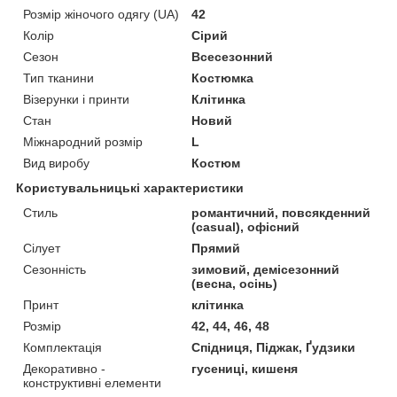
Розмір жіночого одягу (UA)
42
Колір
Сірий
Сезон
Всесезонний
Тип тканини
Костюмка
Візерунки і принти
Клітинка
Стан
Новий
Міжнародний розмір
L
Вид виробу
Костюм
Користувальницькі характеристики
Стиль
романтичний, повсякденний
(casual), офісний
Сілует
Прямий
Сезонність
зимовий, демісезонний
(весна, осінь)
Принт
клітинка
Розмір
42, 44, 46, 48
Комплектація
Спідниця, Піджак, Ґудзики
Декоративно -
гусениці, кишеня
конструктивні елементи