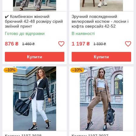
✔️ Комбінезон жіночий
Зручний повсякденний
брючний 42-48 розміру сірий
велюровий костюм - лосіни і
зміїний принт
кофта оверсайз 42-52
розміри різні кольори
Готово до відправки
В наявності
876
1 197
₴
₴
1 460 ₴
1 330 ₴
Купити
Купити
–10%
–10%