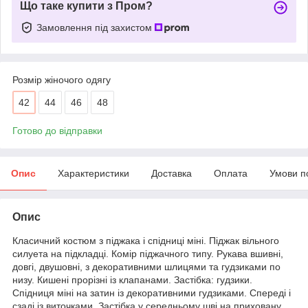
Що таке купити з Пром?
Замовлення під захистом
Розмір жіночого одягу
42
44
46
48
Готово до відправки
Опис
Характеристики
Доставка
Оплата
Умови п
Опис
Класичний костюм з піджака і спідниці міні. Піджак вільного
силуета на підкладці. Комір піджачного типу. Рукава вшивні,
довгі, двушовні, з декоративними шлицями та гудзиками по
низу. Кишені прорізні із клапанами. Застібка: гудзики.
Спідниця міні на затин із декоративними гудзиками. Спереді і
сзаді із виточками. Застібка у середньому шві на приховану