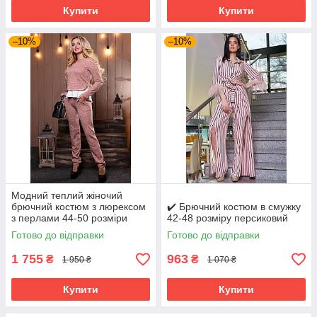
Купити
Купити
–10%
–10%
Модний теплий жіночий
брючний костюм з люрексом
✔️ Брючний костюм в смужку
з перлами 44-50 розміри
42-48 розміру персиковий
Готово до відправки
Готово до відправки
1 755
963
₴
₴
1 950 ₴
1 070 ₴
Купити
Купити