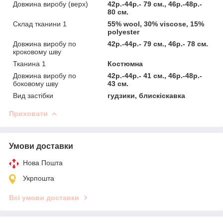
Довжина виробу (верх)
42р.-44р.- 79 см., 46р.-48р.-
80 см.
Склад тканини 1
55% wool, 30% viscose, 15%
polyester
Довжина виробу по
42р.-44р.- 79 см., 46р.- 78 см.
кроковому шву
Тканина 1
Костюмна
Довжина виробу по
42р.-44р.- 41 см., 46р.-48р.-
боковому шву
43 см.
Вид застібки
гудзики, блискіскавка
Приховати
Умови доставки
Нова Пошта
Укрпошта
Всі умови доставки