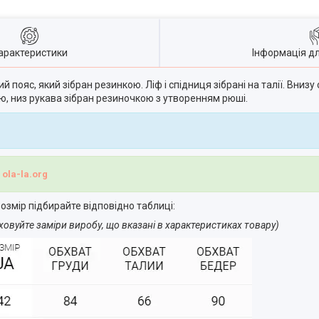
арактеристики
Інформація д
ий пояс, який зібран резинкою. Ліф і спідниця зібрані на талії. Вниз
ю, низ рукава зібран резиночкою з утворенням рюші.
і
ola-la.org
озмір підбирайте відповідно таблиці:
ховуйте заміри виробу, що вказані в характеристиках товару)