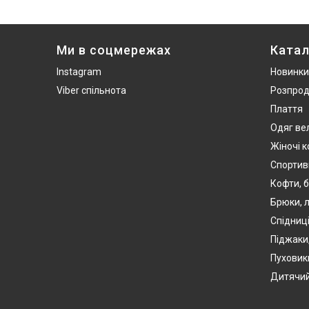
Ми в соцмережах
Катал
Instagram
Новинки
Viber спільнота
Розпро
Плаття
Одяг ве
Жіночі 
Спортив
Кофти, б
Брюки, л
Спідниці
Піджаки
Пуховики
Дитячий