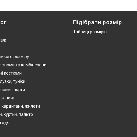
ог
Підібрати розмір
Таблиці розмірів
даж
ликого розміру
костюми та комбінезони
ні костюми
лузки, туніки
осіни, шорти
 жіночі
, кардигани, жилети
, куртки, пальто
 одяг