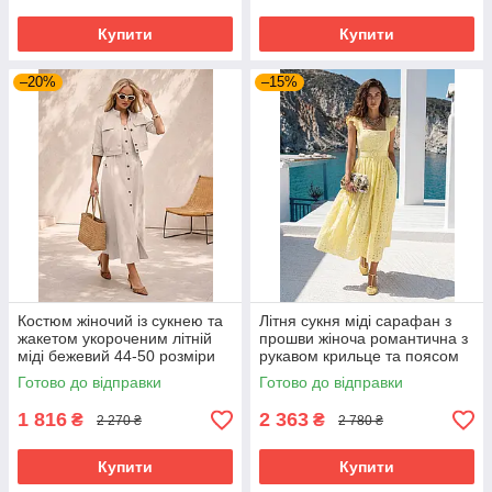
Купити
Купити
–20%
–15%
Костюм жіночий із сукнею та
Літня сукня міді сарафан з
жакетом укороченим літній
прошви жіноча романтична з
міді бежевий 44-50 розміри
рукавом крильце та поясом
42-48 розміри жовта
Готово до відправки
Готово до відправки
1 816
2 363
₴
₴
2 270 ₴
2 780 ₴
Купити
Купити