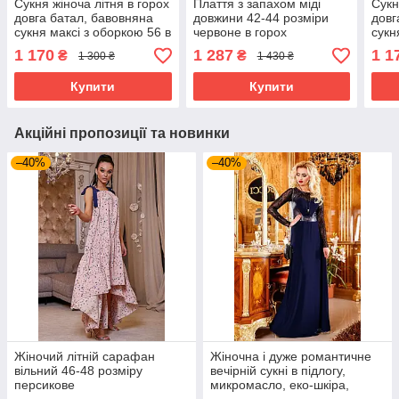
Сукня жіноча літня в горох
Плаття з запахом міді
Сукн
довга батал, бавовняна
довжини 42-44 розміри
довг
сукня максі з оборкою 56 в
червоне в горох
сукн
горошок зелена
60 в
1 170
1 287
1 1
₴
₴
1 300 ₴
1 430 ₴
Купити
Купити
Акційні пропозиції та новинки
–40%
–40%
Жіночий літній сарафан
Жіночна і дуже романтичне
вільний 46-48 розміру
вечірній сукні в підлогу,
персикове
микромасло, еко-шкіра,