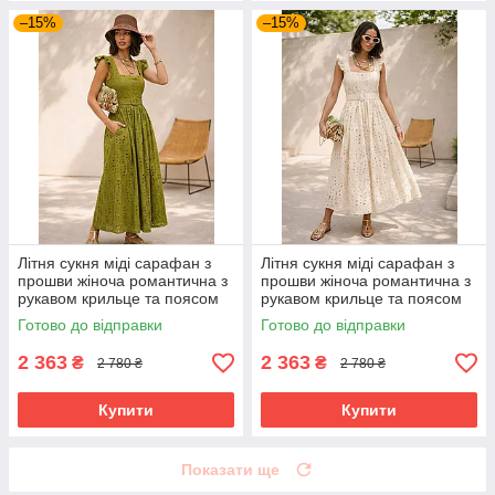
–15%
–15%
Літня сукня міді сарафан з
Літня сукня міді сарафан з
прошви жіноча романтична з
прошви жіноча романтична з
рукавом крильце та поясом
рукавом крильце та поясом
42-48 розміри оливкова
42-48 розміри бежева
Готово до відправки
Готово до відправки
2 363
2 363
₴
₴
2 780 ₴
2 780 ₴
Купити
Купити
Показати ще