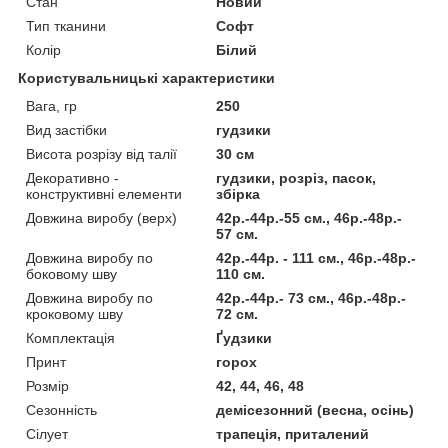
Стан
Новий
Тип тканини
Софт
Колір
Білий
Користувальницькі характеристики
Вага, гр
250
Вид застібки
гудзики
Висота розрізу від талії
30 см
Декоративно -
гудзики, розріз, пасок,
конструктивні елементи
збірка
Довжина виробу (верх)
42р.-44р.-55 см., 46р.-48р.-
57 см.
Довжина виробу по
42р.-44р. - 111 см., 46р.-48р.-
боковому шву
110 см.
Довжина виробу по
42р.-44р.- 73 см., 46р.-48р.-
кроковому шву
72 см.
Комплектація
Ґудзики
Принт
горох
Розмір
42, 44, 46, 48
Сезонність
демісезонний (весна, осінь)
Сілует
трапеція, приталений