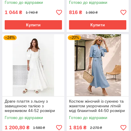
перфорована шкіра, розмір
Готово до відправки
Готово до відправки
44-48
1 044
816
₴
₴
1 740 ₴
1 360 ₴
Купити
Купити
–24%
–20%
Довге плаття з льону з
Костюм жіночий із сукнею та
завищеною талією з
жакетом укороченим літній
мереживом 44-52 розміри
міді блакитний 44-50 розміри
різні кольори
Готово до відправки
Готово до відправки
1 200,80
1 816
₴
₴
1 580 ₴
2 270 ₴