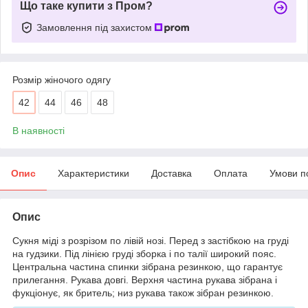
Що таке купити з Пром?
Замовлення під захистом
Розмір жіночого одягу
42
44
46
48
В наявності
Опис
Характеристики
Доставка
Оплата
Умови п
Опис
Сукня міді з розрізом по лівій нозі. Перед з застібкою на груді
на гудзики. Під лінією груді зборка і по талії широкий пояс.
Центральна частина спинки зібрана резинкою, що гарантує
прилегання. Рукава довгі. Верхня частина рукава зібрана і
фукціонує, як бритель; низ рукава також зібран резинкою.