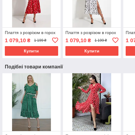
Плаття з розрізом в горох
Плаття з розрізом в горох
Плат
1 079,10
1 079,10
1 0
₴
₴
1 199 ₴
1 199 ₴
Купити
Купити
Подібні товари компанії