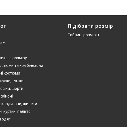
ог
Підібрати розмір
Таблиці розмірів
даж
ликого розміру
костюми та комбінезони
ні костюми
лузки, туніки
осіни, шорти
 жіночі
, кардигани, жилети
, куртки, пальто
 одяг