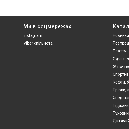
Ми в соцмережах
Катал
Instagram
Новинки
Viber спільнота
Розпро
Плаття
Одяг ве
Жіночі 
Спортив
Кофти, б
Брюки, л
Спідниці
Піджаки
Пуховики
Дитячий