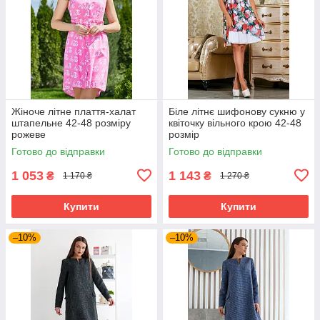
Жіноче літне плаття-халат
Біле літнє шифонову сукню у
штапельне 42-48 розміру
квіточку вільного крою 42-48
рожеве
розмір
Готово до відправки
Готово до відправки
1 053
1 143
₴
₴
1 170 ₴
1 270 ₴
Купити
Купити
–10%
–10%