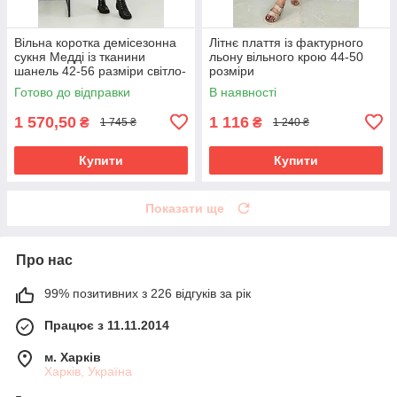
Вільна коротка демісезонна
Літнє плаття із фактурного
сукня Медді із тканини
льону вільного крою 44-50
шанель 42-56 разміри світло-
розміри
сіра
Готово до відправки
В наявності
1 570,50
1 116
₴
₴
1 745 ₴
1 240 ₴
Купити
Купити
Показати ще
Про нас
99% позитивних з 226 відгуків за рік
Працює з 11.11.2014
м. Харків
Харків, Україна