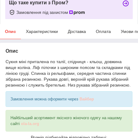
Що таке купити з Пром?
Замовлення під захистом
Опис
Характеристики
Доставка
Оплата
Умови п
Опис
Сукня міні приталена по талії, спідниця - кльош, довжина
вище коліна. Ліф пілочки з широким поясом та складками під
лінією груді. Спинка із рельєфами, середня частина спинки
зібрана резинкою. Рукава довгі, верхній крій рукава зібраний
резинкою і служить бретелью. Низ рукава зібраний резинкою.
Замовлення можна оформити через
Вайбер
Найбільший асортимент якісного жіночого одягу на нашому
сайті
ola-la.org
Розмір підбирайте відповідно таблиці: