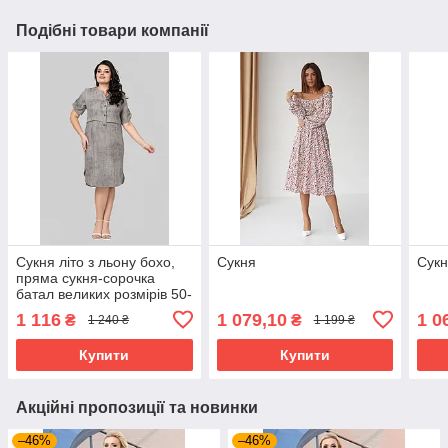
Подібні товари компанії
Сукня літо з льону бохо,
Сукня
Сук
пряма сукня-сорочка
батал великих розмірів 50-
60 сіра
1 116
1 079,10
1 0
₴
₴
1 240 ₴
1 199 ₴
Купити
Купити
Акційні пропозиції та новинки
–46%
–46%