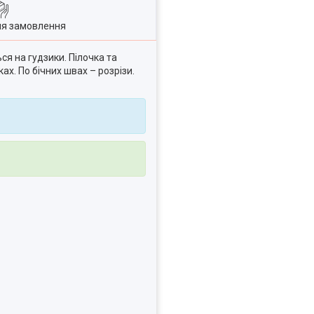
ля замовлення
ся на гудзики. Пілочка та
х. По бічних швах – розрізи.