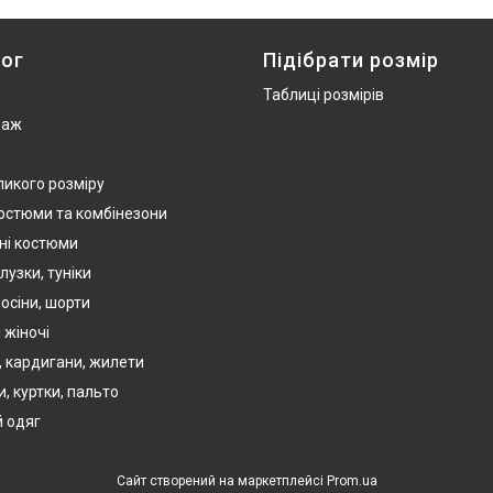
ог
Підібрати розмір
Таблиці розмірів
даж
ликого розміру
костюми та комбінезони
ні костюми
лузки, туніки
осіни, шорти
 жіночі
, кардигани, жилети
, куртки, пальто
 одяг
Сайт створений на маркетплейсі
Prom.ua