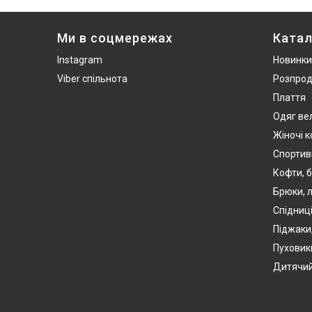
Ми в соцмережах
Катал
Instagram
Новинки
Viber спільнота
Розпро
Плаття
Одяг ве
Жіночі 
Спортив
Кофти, б
Брюки, л
Спідниці
Піджаки
Пуховики
Дитячий