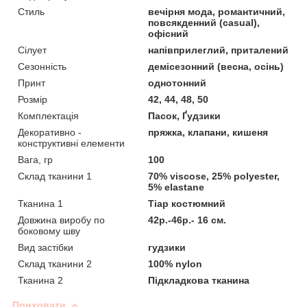
Стиль
вечірня мода, романтичний,
повсякденний (casual),
офісний
Сілует
напівприлеглий, приталений
Сезонність
демісезонний (весна, осінь)
Принт
однотонний
Розмір
42, 44, 48, 50
Комплектація
Пасок, Ґудзики
Декоративно -
пряжка, клапани, кишеня
конструктивні елементи
Вага, гр
100
Склад тканини 1
70% viscose, 25% polyester,
5% elastane
Тканина 1
Тіар костюмний
Довжина виробу по
42р.-46р.- 16 см.
боковому шву
Вид застібки
гудзики
Склад тканини 2
100% nylon
Тканина 2
Підкладкова тканина
Приховати