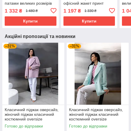
патами великих розмірів
офісний жакет принт
вели
50-60 коричневий
листя великих розмірів 50-
гірч
1 332
1 197
1 0
₴
₴
1 480 ₴
1 330 ₴
58 чорний
Купити
Купити
Акційні пропозиції та новинки
–31%
–31%
Класичний піджак оверсайз,
Класичний піджак оверсайз,
жіночий піджак класичний
жіночий піджак класичний
костюмний oversize
костюмний oversize
подовжений рожевий 40–50
подовжений м'ятний 40–50
Готово до відправки
Готово до відправки
розміри
розміри