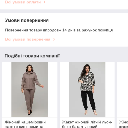
Всі умови оплати
Умови повернення
Повернення товару впродовж 14 днів за рахунок покупця
Всі умови повернення
Подібні товари компанії
Жіночий кашеміровий
Жакет жіночий літній льон-
Жіно
жакет з кишенями та
бохо батал, легкий
жаке