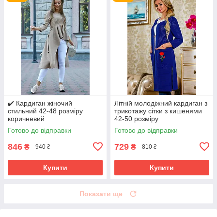
✔️ Кардиган жіночий
Літній молодіжний кардиган з
стильний 42-48 розміру
трикотажу сітки з кишенями
коричневий
42-50 розміру
Готово до відправки
Готово до відправки
846
729
₴
₴
940 ₴
810 ₴
Купити
Купити
Показати ще