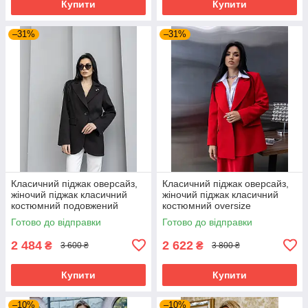
Купити
Купити
–31%
–31%
Класичний піджак оверсайз,
Класичний піджак оверсайз,
жіночий піджак класичний
жіночий піджак класичний
костюмний подовжений
костюмний oversize
чорний 40–50 розміри
подовжений червоний 40–50
Готово до відправки
Готово до відправки
розміри
2 484
2 622
₴
₴
3 600 ₴
3 800 ₴
Купити
Купити
–10%
–10%