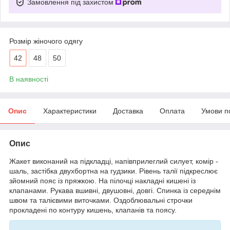
Замовлення під захистом
Розмір жіночого одягу
42
48
50
В наявності
Опис
Характеристики
Доставка
Оплата
Умови п
Опис
Жакет виконаний на підкладці, напівприлеглий силует, комір -
шаль, застібка двухбортна на гудзики. Рівень талії підкреслює
зйомний пояс із пряжкою. На пілочці накладні кишені із
клапанами. Рукава вшивні, двушовні, довгі. Спинка із середнім
швом та талієвими виточками. Оздоблювальні строчки
прокладені по контуру кишень, клапанів та поясу.