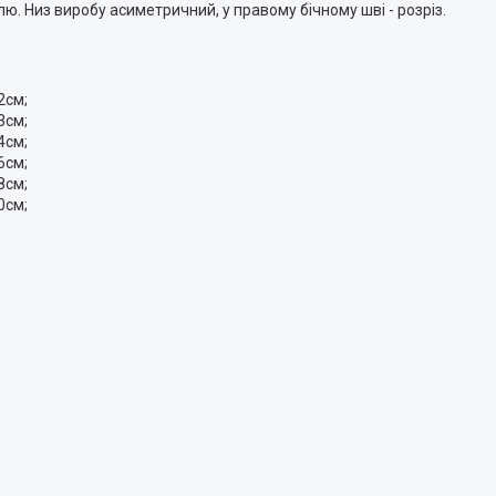
лю. Низ виробу асиметричний, у правому бічному шві - розріз.
2см;
3см;
4см;
6см;
8см;
0см;