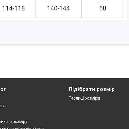
ог
Підібрати розмір
Таблиці розмірів
даж
ликого розміру