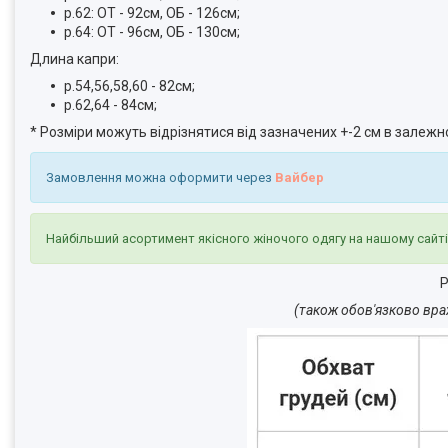
р.62: ОТ - 92см, ОБ - 126см;
р.64: ОТ - 96см, ОБ - 130см;
Длина капри:
р.54,56,58,60 - 82см;
р.62,64 - 84см;
* Розміри можуть відрізнятися від зазначених +-2 см в залежн
Замовлення можна оформити через
Вайбер
Найбільший асортимент якісного жіночого одягу на нашому сайт
Р
(також обов'язково вра