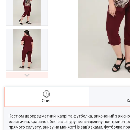
Опис
Х
Костюм двопредметний, капрі та футболка, виконаний з якісног
еластична, красиво облягає фігуру і має відмінну повітряно-п
прямого силуету, внизу на манжеті із зав'язками. Футболка п