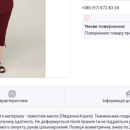
+380 (97) 872-83-04
повернення товару п
арактеристики
Інформація д
о матеріалу - трикотаж масло (Південна Корея). Тканина має гладку
ропускну здатність. Не деформується після прання та не піддається
рямого силуету, рукав цільнокроєний. Полиця асиметрична, знизу п