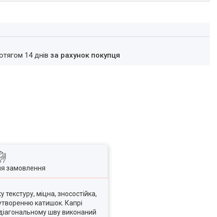
ротягом 14 днів
за рахунок покупця
ля замовлення
 текстуру, міцна, зносостійка,
 утворенню катишок. Капрі
о діагональному шву виконаний