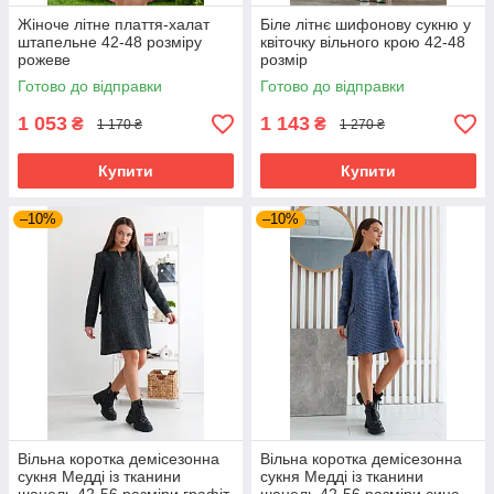
Жіноче літне плаття-халат
Біле літнє шифонову сукню у
штапельне 42-48 розміру
квіточку вільного крою 42-48
рожеве
розмір
Готово до відправки
Готово до відправки
1 053
1 143
₴
₴
1 170 ₴
1 270 ₴
Купити
Купити
–10%
–10%
Вільна коротка демісезонна
Вільна коротка демісезонна
сукня Медді із тканини
сукня Медді із тканини