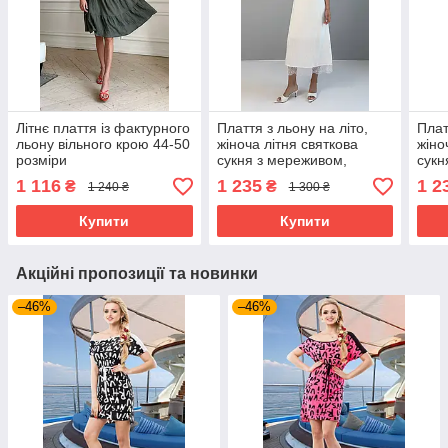
Літнє плаття із фактурного
Плаття з льону на літо,
Плат
льону вільного крою 44-50
жіноча літня святкова
жіно
розміри
сукня з мереживом,
сукн
сарафан на бретельках
сара
1 116
1 235
1 2
₴
₴
1 240 ₴
1 300 ₴
молочний 44-50 розміри
чорн
Купити
Купити
Акційні пропозиції та новинки
–46%
–46%