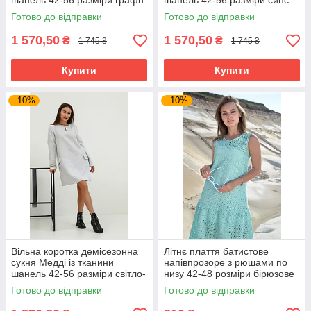
шанель 42-56 разміри графіт
шанель 42-56 разміри синє
Готово до відправки
Готово до відправки
1 570,50
1 570,50
₴
₴
1 745 ₴
1 745 ₴
Купити
Купити
–10%
–10%
Вільна коротка демісезонна
Літнє плаття батистове
сукня Медді із тканини
напівпрозоре з рюшами по
шанель 42-56 разміри світло-
низу 42-48 розміри бірюзове
сіра
Готово до відправки
Готово до відправки