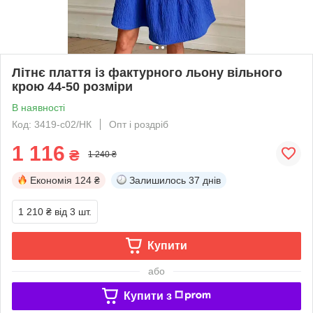
Літнє плаття із фактурного льону вільного
крою 44-50 розміри
В наявності
Код: 3419-c02/НК
Опт і роздріб
1 116
₴
1 240 ₴
Економія
124 ₴
Залишилось
37 днів
1 210 ₴
від 3 шт.
Купити
або
Купити з