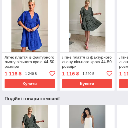
Літнє плаття із фактурного
Літнє плаття із фактурного
Літн
льону вільного крою 44-50
льону вільного крою 44-50
льон
розміри
розміри
розм
1 116
1 116
1 1
₴
₴
1 240 ₴
1 240 ₴
Купити
Купити
Подібні товари компанії