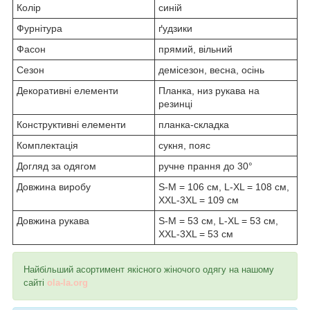
Колір
синій
Фурнітура
ґудзики
Фасон
прямий, вільний
Сезон
демісезон, весна, осінь
Декоративні елементи
Планка, низ рукава на
резинці
Конструктивні елементи
планка-складка
Комплектація
сукня, пояс
Догляд за одягом
ручне прання до 30°
Довжина виробу
S-M = 106 см, L-XL = 108 см,
XXL-3XL = 109 см
Довжина рукава
S-M = 53 см, L-XL = 53 см,
XXL-3XL = 53 см
Найбільший асортимент якісного жіночого одягу на нашому
сайті
ola-la.org