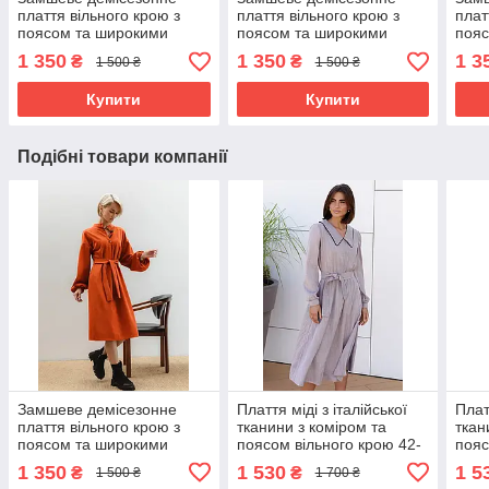
плаття вільного крою з
плаття вільного крою з
плат
поясом та широкими
поясом та широкими
пояс
рукавами 42-52 розміри
рукавами 42-52 розміри
рука
1 350
1 350
1 3
₴
₴
1 500 ₴
1 500 ₴
різні кольори
різні кольори
різн
Купити
Купити
Подібні товари компанії
Замшеве демісезонне
Плаття міді з італійської
Плат
плаття вільного крою з
тканини з коміром та
ткан
поясом та широкими
поясом вільного крою 42-
пояс
рукавами 42-52 розміри
52 розміри різні кольори
52 р
1 350
1 530
1 5
₴
₴
1 500 ₴
1 700 ₴
різні кольори
марсала
блак