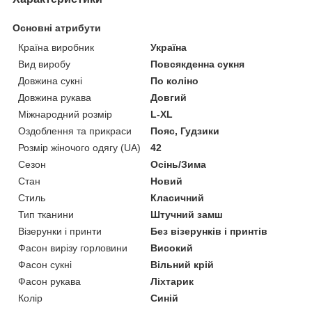
Основні атрибути
Країна виробник
Україна
Вид виробу
Повсякденна сукня
Довжина сукні
По коліно
Довжина рукава
Довгий
Міжнародний розмір
L-XL
Оздоблення та прикраси
Пояс, Гудзики
Розмір жіночого одягу (UA)
42
Сезон
Осінь/Зима
Стан
Новий
Стиль
Класичний
Тип тканини
Штучний замш
Візерунки і принти
Без візерунків і принтів
Фасон вирізу горловини
Високий
Фасон сукні
Вільний крій
Фасон рукава
Ліхтарик
Колір
Синій