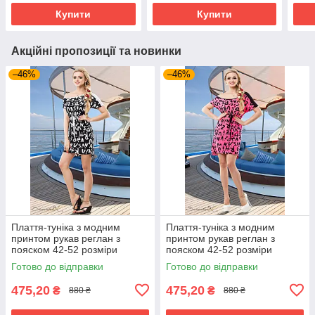
Купити
Купити
Акційні пропозиції та новинки
–46%
–46%
Плаття-туніка з модним
Плаття-туніка з модним
принтом рукав реглан з
принтом рукав реглан з
пояском 42-52 розміри
пояском 42-52 розміри
Готово до відправки
Готово до відправки
475,20
475,20
₴
₴
880 ₴
880 ₴