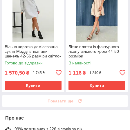
Вільна коротка демісезонна
Літнє плаття із фактурного
сукня Медді із тканини
льону вільного крою 44-50
шанель 42-56 разміри світло-
розміри
сіра
Готово до відправки
В наявності
1 570,50
1 116
₴
₴
1 745 ₴
1 240 ₴
Купити
Купити
Показати ще
Про нас
99% позитивних з 226 відгуків за рік