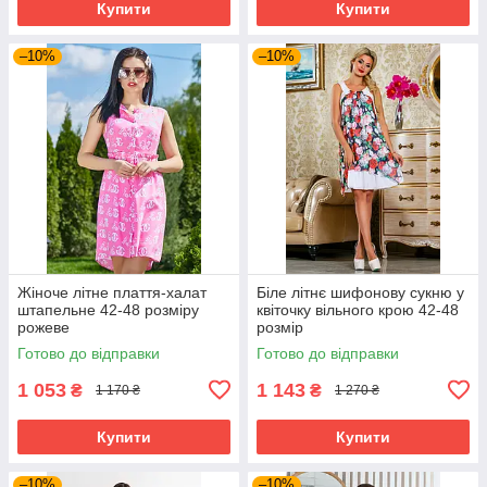
Купити
Купити
–10%
–10%
Жіноче літне плаття-халат
Біле літнє шифонову сукню у
штапельне 42-48 розміру
квіточку вільного крою 42-48
рожеве
розмір
Готово до відправки
Готово до відправки
1 053
1 143
₴
₴
1 170 ₴
1 270 ₴
Купити
Купити
–10%
–10%