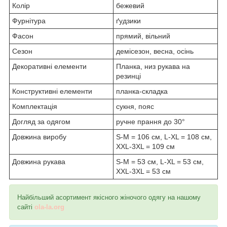
Колір
бежевий
Фурнітура
ґудзики
Фасон
прямий, вільний
Сезон
демісезон, весна, осінь
Декоративні елементи
Планка, низ рукава на
резинці
Конструктивні елементи
планка-складка
Комплектація
сукня, пояс
Догляд за одягом
ручне прання до 30°
Довжина виробу
S-M = 106 см, L-XL = 108 см,
XXL-3XL = 109 см
Довжина рукава
S-M = 53 см, L-XL = 53 см,
XXL-3XL = 53 см
Найбільший асортимент якісного жіночого одягу на нашому
сайті
ola-la.org