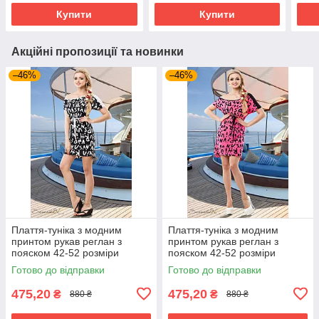
Купити
Купити
Акційні пропозиції та новинки
–46%
–46%
Плаття-туніка з модним
Плаття-туніка з модним
принтом рукав реглан з
принтом рукав реглан з
пояском 42-52 розміри
пояском 42-52 розміри
Готово до відправки
Готово до відправки
475,20
475,20
₴
₴
880 ₴
880 ₴