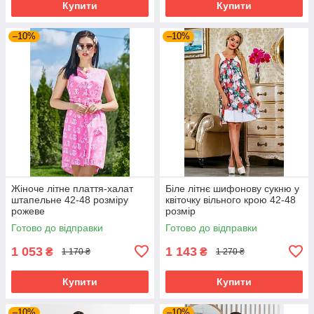
Купити
Купити
–10%
–10%
Жіноче літне плаття-халат
Біле літнє шифонову сукню у
штапельне 42-48 розміру
квіточку вільного крою 42-48
рожеве
розмір
Готово до відправки
Готово до відправки
1 053
1 143
₴
₴
1 170 ₴
1 270 ₴
Купити
Купити
–10%
–10%