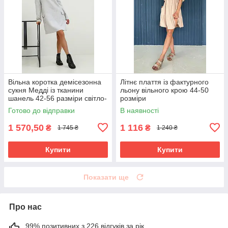
Вільна коротка демісезонна
Літнє плаття із фактурного
сукня Медді із тканини
льону вільного крою 44-50
шанель 42-56 разміри світло-
розміри
сіра
Готово до відправки
В наявності
1 570,50
1 116
₴
₴
1 745 ₴
1 240 ₴
Купити
Купити
Показати ще
Про нас
99% позитивних з 226 відгуків за рік