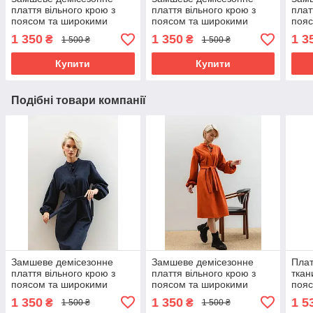
плаття вільного крою з
плаття вільного крою з
плат
поясом та широкими
поясом та широкими
пояс
рукавами 42-52 розміри
рукавами 42-52 розміри
рука
1 350
1 350
1 3
₴
₴
1 500 ₴
1 500 ₴
різні кольори
різні кольори
різн
Купити
Купити
Подібні товари компанії
Замшеве демісезонне
Замшеве демісезонне
Плат
плаття вільного крою з
плаття вільного крою з
ткан
поясом та широкими
поясом та широкими
пояс
рукавами 42-52 розміри
рукавами 42-52 розміри
52 р
1 350
1 350
1 5
₴
₴
1 500 ₴
1 500 ₴
різні кольори
різні кольори
мар