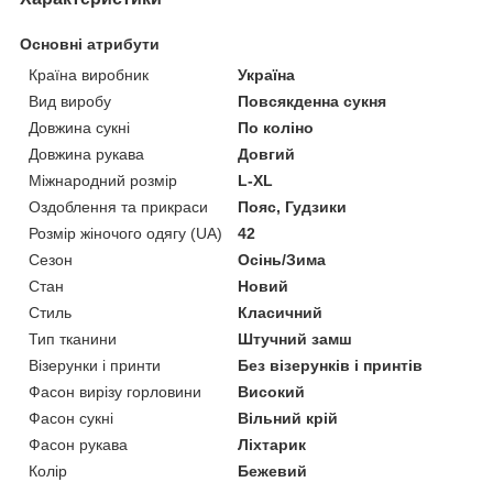
Основні атрибути
Країна виробник
Україна
Вид виробу
Повсякденна сукня
Довжина сукні
По коліно
Довжина рукава
Довгий
Міжнародний розмір
L-XL
Оздоблення та прикраси
Пояс, Гудзики
Розмір жіночого одягу (UA)
42
Сезон
Осінь/Зима
Стан
Новий
Стиль
Класичний
Тип тканини
Штучний замш
Візерунки і принти
Без візерунків і принтів
Фасон вирізу горловини
Високий
Фасон сукні
Вільний крій
Фасон рукава
Ліхтарик
Колір
Бежевий