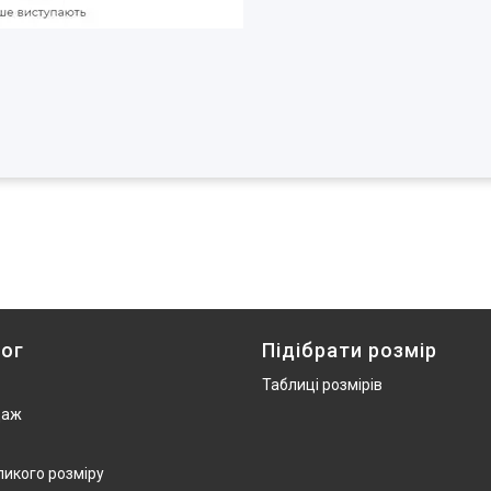
ог
Підібрати розмір
Таблиці розмірів
даж
ликого розміру