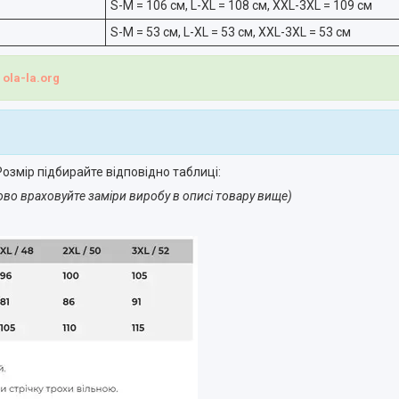
S-M = 106 см, L-XL = 108 см, XXL-3XL = 109 см
S-M = 53 см, L-XL = 53 см, XXL-3XL = 53 см
і
ola-la.org
озмір підбирайте відповідно таблиці:
ово враховуйте заміри виробу в описі товару вище)