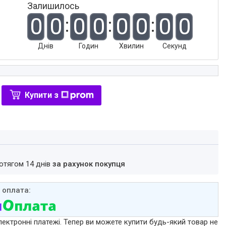
Залишилось
0
0
0
0
0
0
0
0
Днів
Годин
Хвилин
Секунд
Купити з
ротягом 14 днів
за рахунок покупця
лектронні платежі. Тепер ви можете купити будь-який товар не