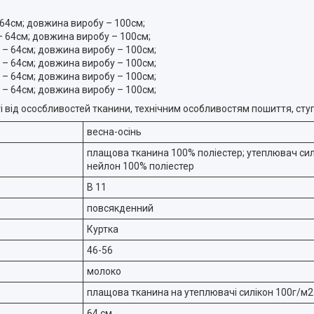
– 64см; довжина виробу – 100см;
 – 64см; довжина виробу – 100см;
ва – 64см; довжина виробу – 100см;
ва – 64см; довжина виробу – 100см;
ва – 64см; довжина виробу – 100см;
ва – 64см; довжина виробу – 100см;
ті від ососбливостей тканини, технічним особливостям пошиття, сту
весна-осінь
плащова тканина 100% поліестер; утеплювач силі
нейлон 100% поліестер
В 11
повсякденний
Куртка
46-56
молоко
плащова тканина на утеплювачі силікон 100г/м2
64 см