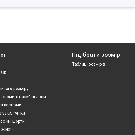
ог
Підібрати розмір
Таблиці розмірів
даж
ликого розміру
костюми та комбінезони
ні костюми
лузки, туніки
осіни, шорти
 жіночі