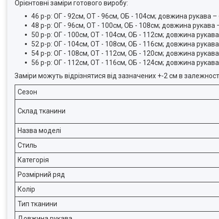
Орієнтовні заміри готового виробу:
46 р-р: ОГ - 92см, ОТ - 96см, ОБ - 104см; довжина рукава 
48 р-р: ОГ - 96см, ОТ - 100см, ОБ - 108см; довжина рукава
50 р-р: ОГ - 100см, ОТ - 104см, ОБ - 112см; довжина рука
52 р-р: ОГ - 104см, ОТ - 108см, ОБ - 116см; довжина рука
54 р-р: ОГ - 108см, ОТ - 112см, ОБ - 120см; довжина рука
56 р-р: ОГ - 112см, ОТ - 116см, ОБ - 124см; довжина рука
Заміри можуть відрізнятися від зазначених +-2 см в залежнос
Сезон
Склад тканини
Назва моделі
Стиль
Категорія
Розмірний ряд
Колір
Тип тканини
Довжина рукава