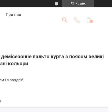
Кошик
Про нас
демісезонне пальто курта з поясом великі
ізні кольори
ом і в роздріб