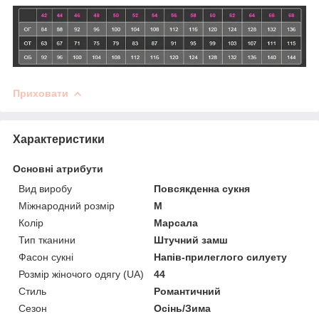
Приховати
Характеристики
Основні атрибути
Вид виробу
Повсякденна сукня
Міжнародний розмір
M
Колір
Марсала
Тип тканини
Штучний замш
Фасон сукні
Напів-прилеглого силуету
Розмір жіночого одягу (UA)
44
Стиль
Романтичний
Сезон
Осінь/Зима