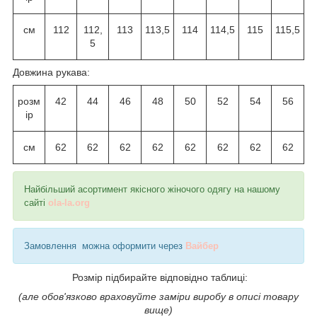
см
112
112,
113
113,5
114
114,5
115
115,5
5
Довжина рукава:
розм
42
44
46
48
50
52
54
56
ір
см
62
62
62
62
62
62
62
62
Найбільший асортимент якісного жіночого одягу на нашому
сайті
ola-la.org
Замовлення можна оформити через
Вайбер
Розмір підбирайте відповідно таблиці:
(але обов'язково враховуйте заміри виробу в описі товару
вище)