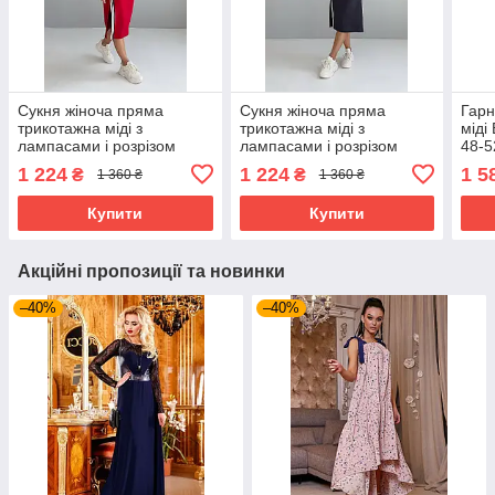
Сукня жіноча пряма
Сукня жіноча пряма
Гарн
трикотажна міді з
трикотажна міді з
міді
лампасами і розрізом
лампасами і розрізом
48-5
збоку 44-54 разміри
збоку 44-54 разміри фуме
1 224
1 224
1 5
₴
₴
1 360 ₴
1 360 ₴
червона
Купити
Купити
Акційні пропозиції та новинки
–40%
–40%