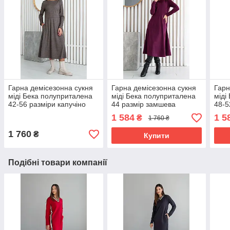
Гарна демісезонна сукня
Гарна демісезонна сукня
Гарн
міді Бека полуприталена
міді Бека полуприталена
міді
42-56 разміри капучіно
44 размір замшева
48-5
марсала
1 584
1 5
₴
1 760 ₴
1 760
₴
Купити
Подібні товари компанії