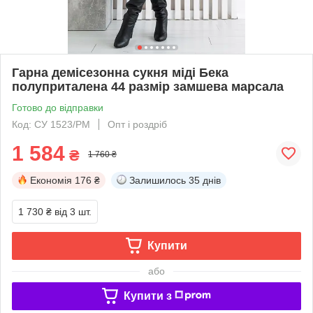
Гарна демісезонна сукня міді Бека
полуприталена 44 размір замшева марсала
Готово до відправки
Код: СУ 1523/РМ
Опт і роздріб
1 584
₴
1 760 ₴
Економія
176 ₴
Залишилось
35 днів
1 730 ₴
від 3 шт.
Купити
або
Купити з