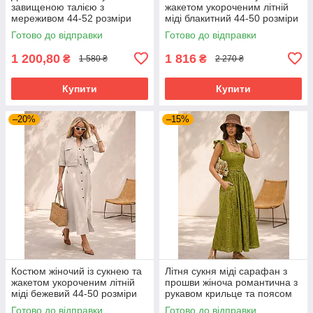
завищеною талією з
жакетом укороченим літній
мереживом 44-52 розміри
міді блакитний 44-50 розміри
різні кольори
Готово до відправки
Готово до відправки
1 200,80
1 816
₴
₴
1 580 ₴
2 270 ₴
Купити
Купити
–20%
–15%
Костюм жіночий із сукнею та
Літня сукня міді сарафан з
жакетом укороченим літній
прошви жіноча романтична з
міді бежевий 44-50 розміри
рукавом крильце та поясом
42-48 розміри оливкова
Готово до відправки
Готово до відправки