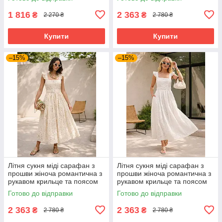
1 816
2 363
₴
₴
2 270 ₴
2 780 ₴
Купити
Купити
–15%
–15%
Літня сукня міді сарафан з
Літня сукня міді сарафан з
прошви жіноча романтична з
прошви жіноча романтична з
рукавом крильце та поясом
рукавом крильце та поясом
42-48 розміри бежева
42-48 розміри біла
Готово до відправки
Готово до відправки
2 363
2 363
₴
₴
2 780 ₴
2 780 ₴