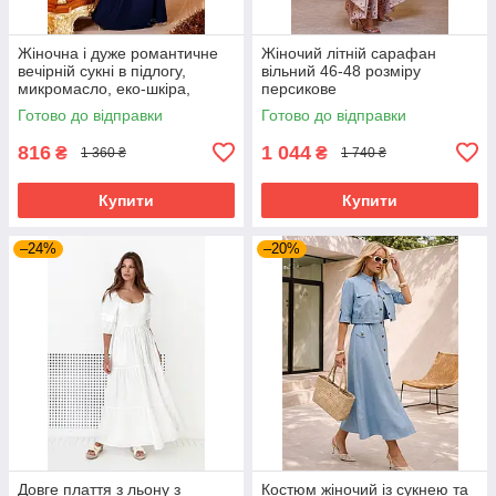
Жіночна і дуже романтичне
Жіночий літній сарафан
вечірній сукні в підлогу,
вільний 46-48 розміру
микромасло, еко-шкіра,
персикове
перфорована шкіра, розмір
Готово до відправки
Готово до відправки
44-48
816
1 044
₴
₴
1 360 ₴
1 740 ₴
Купити
Купити
–24%
–20%
Довге плаття з льону з
Костюм жіночий із сукнею та