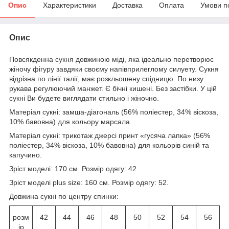
Опис
Характеристики
Доставка
Оплата
Умови п
Опис
Повсякденна сукня довжиною міді, яка ідеально перетворює
жіночу фігуру завдяки своєму напівприлеглому силуету. Сукня
відрізна по лінії талії, має розкльошену спідницю. По низу
рукава регулюючий манжет. Є бічні кишені. Без застібки. У цій
сукні Ви будете виглядати стильно і жіночно.
Матеріал сукні: замша-діагональ (56% поліестер, 34% віскоза,
10% бавовна) для кольору марсала.
Матеріал сукні: трикотаж джерсі принт «гусяча лапка» (56%
поліестер, 34% віскоза, 10% бавовна) для кольорів синій та
капучино.
Зріст моделі: 170 см. Розмір одягу: 42.
Зріст моделі plus size: 160 см. Розмір одягу: 52.
Довжина сукні по центру спинки:
розм
42
44
46
48
50
52
54
56
ір