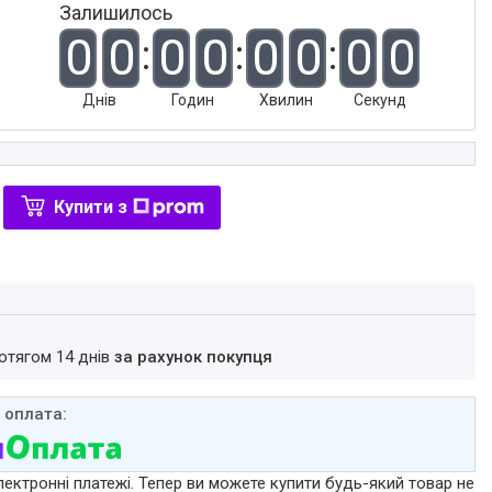
Залишилось
0
0
0
0
0
0
0
0
Днів
Годин
Хвилин
Секунд
Купити з
ротягом 14 днів
за рахунок покупця
лектронні платежі. Тепер ви можете купити будь-який товар не