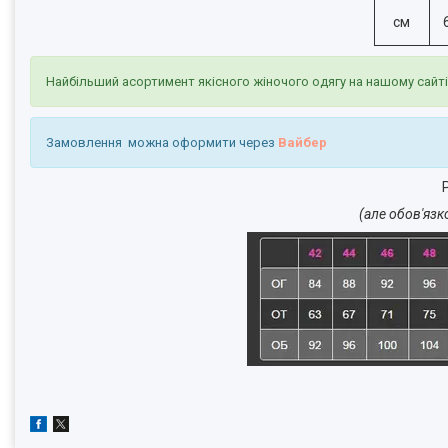
см
Найбільший асортимент якісного жіночого одягу на нашому сайт
Замовлення можна оформити через
Вайбер
Р
(але обов'язк