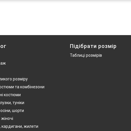
ог
Підібрати розмір
Таблиці розмірів
даж
ликого розміру
костюми та комбінезони
ні костюми
лузки, туніки
осіни, шорти
 жіночі
, кардигани, жилети