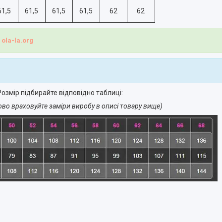
61,5
61,5
61,5
61,5
62
62
і
ola-la.org
озмір підбирайте відповідно таблиці:
ово враховуйте заміри виробу в описі товару вище)