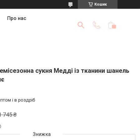
Кошик
Про нас
емісезонна сукня Медді із тканини шанель
нє
птом і в роздріб
1 745 ₴