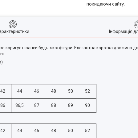
покидаючи сайту.
арактеристики
Інформація д
ово коригує нюанси будь-якої фігури. Елегантна коротка довжина д
ні.
а)
42
44
46
48
50
52
86
86,5
87
88
89
90
42
44
46
48
50
52