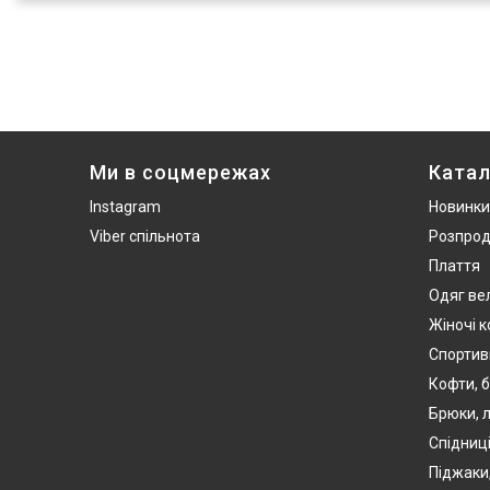
Ми в соцмережах
Катал
Instagram
Новинки
Viber спільнота
Розпро
Плаття
Одяг ве
Жіночі 
Спортив
Кофти, б
Брюки, л
Спідниці
Піджаки