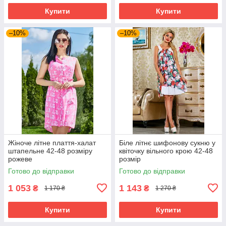
Купити
Купити
–10%
–10%
Жіноче літне плаття-халат
Біле літнє шифонову сукню у
штапельне 42-48 розміру
квіточку вільного крою 42-48
рожеве
розмір
Готово до відправки
Готово до відправки
1 053
1 143
₴
₴
1 170 ₴
1 270 ₴
Купити
Купити