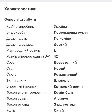
Характеристики
Основні атрибути
Країна виробник
Україна
Вид виробу
Повсякденна сукня
Довжина сукні
По коліно
Довжина рукава
Довгий
Міжнародний розмір
L
Розмір жіночого одягу (UA)
42
Сезон
Всесезонний
Стан
Новий
Стиль
Романтичний
Тип тканини
Штапель
Візерунки і принти
Квітковий принт
Фасон вирізу горловини
Комір-бант
Фасон сукні
А-силует
Фасон рукава
З манжетом
Колір
Синій