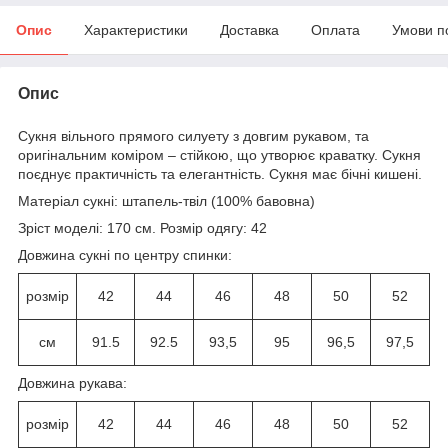
Опис
Характеристики
Доставка
Оплата
Умови п
Опис
Сукня вільного прямого силуету з довгим рукавом, та
оригінальним коміром – стійкою, що утворює краватку. Сукня
поєднує практичність та елегантність. Сукня має бічні кишені.
Матеріал сукні: штапель-твіл (100% бавовна)
Зріст моделі: 170 см. Розмір одягу: 42
Довжина сукні по центру спинки:
розмір
42
44
46
48
50
52
см
91.5
92.5
93,5
95
96,5
97,5
Довжина рукава:
розмір
42
44
46
48
50
52