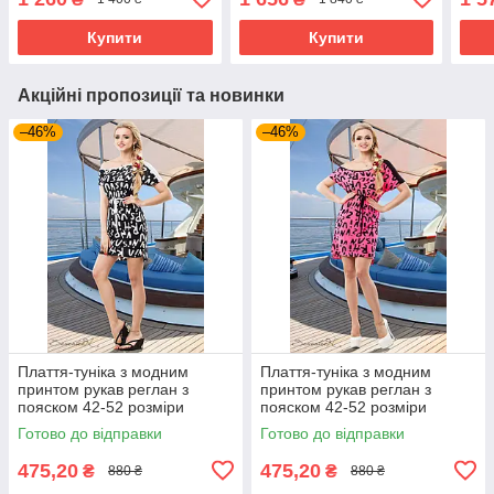
темно-синя
Купити
Купити
Акційні пропозиції та новинки
–46%
–46%
Плаття-туніка з модним
Плаття-туніка з модним
принтом рукав реглан з
принтом рукав реглан з
пояском 42-52 розміри
пояском 42-52 розміри
Готово до відправки
Готово до відправки
475,20
475,20
₴
₴
880 ₴
880 ₴