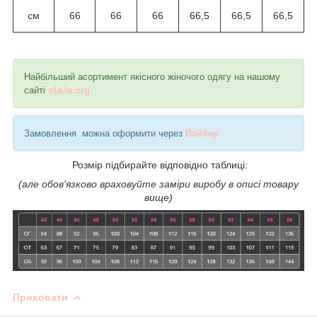
см
66
66
66
66,5
66,5
66,5
Найбільший асортимент якісного жіночого одягу на нашому
сайті
ola-la.org
Замовлення можна оформити через
Вайбер
Розмір підбирайте відповідно таблиці:
(але обов'язково враховуйте заміри виробу в описі товару
вище)
Приховати