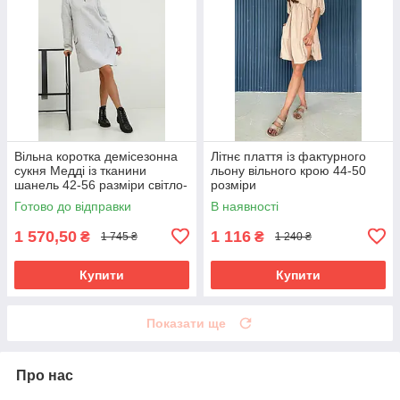
Вільна коротка демісезонна
Літнє плаття із фактурного
сукня Медді із тканини
льону вільного крою 44-50
шанель 42-56 разміри світло-
розміри
сіра
Готово до відправки
В наявності
1 570,50
1 116
₴
₴
1 745 ₴
1 240 ₴
Купити
Купити
Показати ще
Про нас