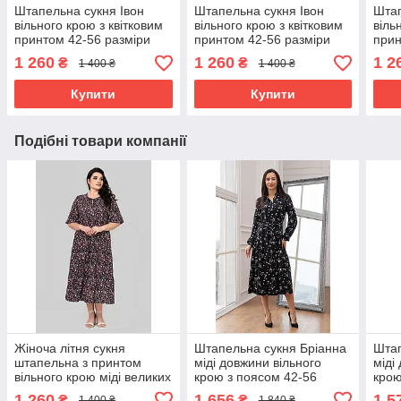
Штапельна сукня Івон
Штапельна сукня Івон
Штап
вільного крою з квітковим
вільного крою з квітковим
віль
принтом 42-56 разміри
принтом 42-56 разміри
прин
різні кольори чорна
різні кольори чорний з
різн
1 260
1 260
1 2
₴
₴
1 400 ₴
1 400 ₴
білим
Купити
Купити
Подібні товари компанії
Жіноча літня сукня
Штапельна сукня Бріанна
Штап
штапельна з принтом
міді довжини вільного
міді
вільного крою міді великих
крою з поясом 42-56
крою
розмірів 64 різні кольори
разміри чорний в квітку
разм
1 260
1 656
1 5
₴
₴
1 400 ₴
1 840 ₴