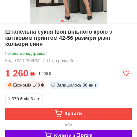
Штапельна сукня Івон вільного крою з
квітковим принтом 42-56 разміри різні
кольори синя
Готово до відправки
Код: СУ 1223/РМ
Опт і роздріб
1 260
₴
1 400 ₴
Економія
140 ₴
Залишилось
38 днів
1 370 ₴
від 3 шт.
Купити
або
Купити з