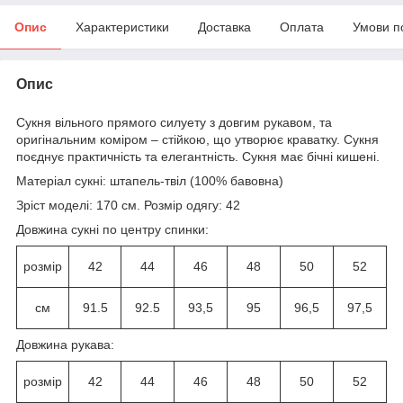
Опис
Характеристики
Доставка
Оплата
Умови п
Опис
Сукня вільного прямого силуету з довгим рукавом, та
оригінальним коміром – стійкою, що утворює краватку. Сукня
поєднує практичність та елегантність. Сукня має бічні кишені.
Матеріал сукні: штапель-твіл (100% бавовна)
Зріст моделі: 170 см. Розмір одягу: 42
Довжина сукні по центру спинки:
розмір
42
44
46
48
50
52
см
91.5
92.5
93,5
95
96,5
97,5
Довжина рукава:
розмір
42
44
46
48
50
52