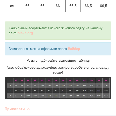
см
66
66
66
66,5
66,5
66,5
Найбільший асортимент якісного жіночого одягу на нашому
сайті
ola-la.org
Замовлення можна оформити через
Вайбер
Розмір підбирайте відповідно таблиці:
(але обов'язково враховуйте заміри виробу в описі товару
вище)
Приховати