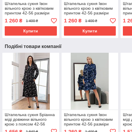
Штапельна сукня Івон
Штапельна сукня Івон
Штап
вільного крою з квітковим
вільного крою з квітковим
віль
принтом 42-56 разміри
принтом 42-56 разміри
прин
різні кольори чорна
різні кольори чорний з
різн
1 260
1 260
1 2
₴
₴
1 400 ₴
1 400 ₴
білим
Купити
Купити
Подібні товари компанії
Штапельна сукня Бріанна
Штапельна сукня Івон
Штап
міді довжини вільного
вільного крою з квітковим
міді
крою з поясом 42-56
принтом 42-56 разміри
крою
разміри чорний в квітку
різні кольори синя
разм
1 656
1 260
1 5
₴
₴
1 840 ₴
1 400 ₴