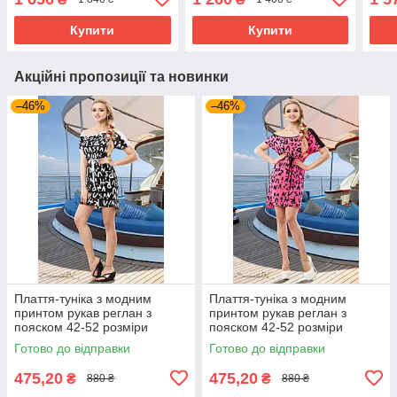
Купити
Купити
Акційні пропозиції та новинки
–46%
–46%
Плаття-туніка з модним
Плаття-туніка з модним
принтом рукав реглан з
принтом рукав реглан з
пояском 42-52 розміри
пояском 42-52 розміри
Готово до відправки
Готово до відправки
475,20
475,20
₴
₴
880 ₴
880 ₴