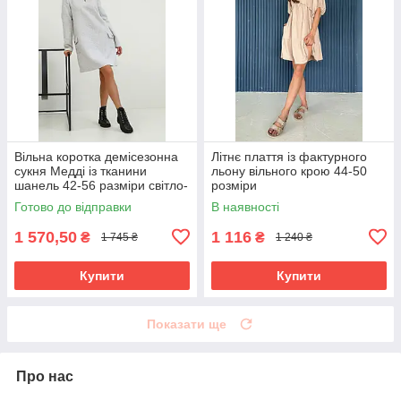
Вільна коротка демісезонна
Літнє плаття із фактурного
сукня Медді із тканини
льону вільного крою 44-50
шанель 42-56 разміри світло-
розміри
сіра
Готово до відправки
В наявності
1 570,50
1 116
₴
₴
1 745 ₴
1 240 ₴
Купити
Купити
Показати ще
Про нас