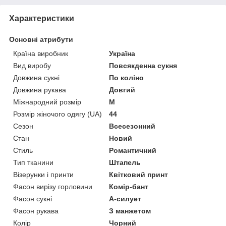
Характеристики
Основні атрибути
Країна виробник
Україна
Вид виробу
Повсякденна сукня
Довжина сукні
По коліно
Довжина рукава
Довгий
Міжнародний розмір
M
Розмір жіночого одягу (UA)
44
Сезон
Всесезонний
Стан
Новий
Стиль
Романтичний
Тип тканини
Штапель
Візерунки і принти
Квітковий принт
Фасон вирізу горловини
Комір-бант
Фасон сукні
А-силует
Фасон рукава
З манжетом
Колір
Чорний