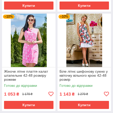
Купити
Купити
–10%
–10%
Жіноче літне плаття-халат
Біле літнє шифонову сукню у
штапельне 42-48 розміру
квіточку вільного крою 42-48
рожеве
розмір
Готово до відправки
Готово до відправки
1 053
1 143
₴
₴
1 170 ₴
1 270 ₴
Купити
Купити