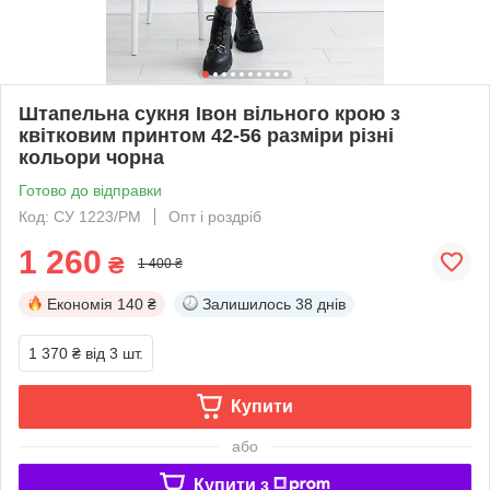
Штапельна сукня Івон вільного крою з
квітковим принтом 42-56 разміри різні
кольори чорна
Готово до відправки
Код: СУ 1223/РМ
Опт і роздріб
1 260
₴
1 400 ₴
Економія
140 ₴
Залишилось
38 днів
1 370 ₴
від 3 шт.
Купити
або
Купити з