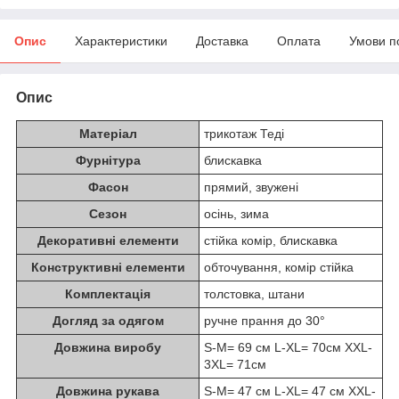
Опис
Характеристики
Доставка
Оплата
Умови п
Опис
Матеріал
трикотаж Теді
Фурнітура
блискавка
Фасон
прямий, звужені
Сезон
осінь, зима
Декоративні елементи
стійка комір, блискавка
Конструктивні елементи
обточування, комір стійка
Комплектація
толстовка, штани
Догляд за одягом
ручне прання до 30°
Довжина виробу
S-M= 69 см L-XL= 70см XXL-
3XL= 71см
Довжина рукава
S-M= 47 см L-XL= 47 см XXL-