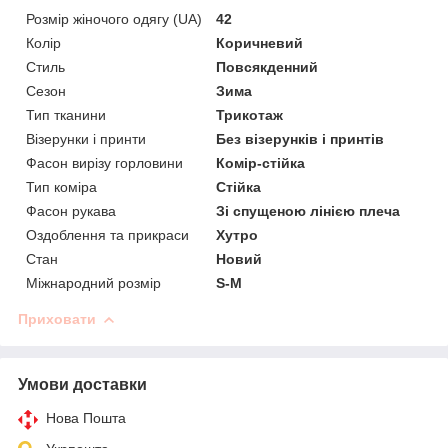
Розмір жіночого одягу (UA)
42
Колір
Коричневий
Стиль
Повсякденний
Сезон
Зима
Тип тканини
Трикотаж
Візерунки і принти
Без візерунків і принтів
Фасон вирізу горловини
Комір-стійка
Тип коміра
Стійка
Фасон рукава
Зі спущеною лінією плеча
Оздоблення та прикраси
Хутро
Стан
Новий
Міжнародний розмір
S-M
Приховати
Умови доставки
Нова Пошта