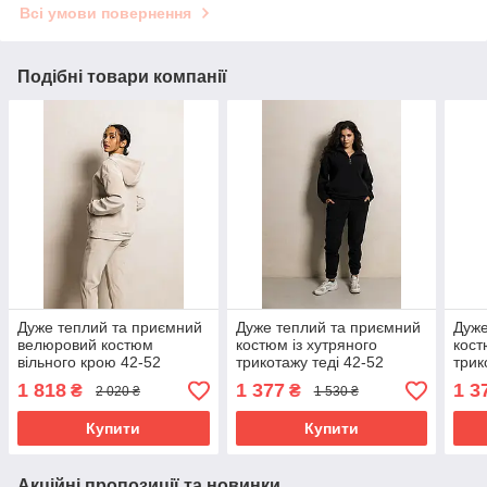
Всі умови повернення
Подібні товари компанії
Дуже теплий та приємний
Дуже теплий та приємний
Дуже
велюровий костюм
костюм із хутряного
кост
вільного крою 42-52
трикотажу теді 42-52
трик
розміри різні кольори
розміри різні кольори
розм
1 818
1 377
1 3
₴
₴
2 020 ₴
1 530 ₴
бежевий
чорний
біли
Купити
Купити
Акційні пропозиції та новинки