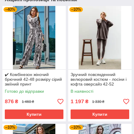
–40%
–10%
✔️ Комбінезон жіночий
Зручний повсякденний
брючний 42-48 розміру сірий
велюровий костюм - лосіни і
зміїний принт
кофта оверсайз 42-52
розміри різні кольори
Готово до відправки
В наявності
876
1 197
₴
₴
1 460 ₴
1 330 ₴
Купити
Купити
–10%
–10%