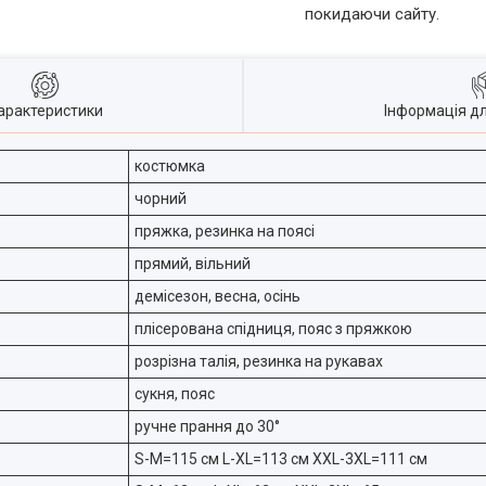
покидаючи сайту.
арактеристики
Інформація д
костюмка
чорний
пряжка, резинка на поясі
прямий, вільний
демісезон, весна, осінь
плісерована спідниця, пояс з пряжкою
розрізна талія, резинка на рукавах
сукня, пояс
ручне прання до 30°
S-M=115 см L-XL=113 см XXL-3XL=111 см