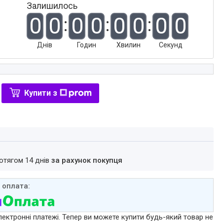
Залишилось
0
0
0
0
0
0
0
0
Днів
Годин
Хвилин
Секунд
Купити з
ротягом 14 днів
за рахунок покупця
лектронні платежі. Тепер ви можете купити будь-який товар не