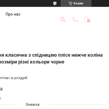
Кошик
Про нас
я класична з спідницею плісе нижче коліна
розміри різні кольори чорне
птом і в роздріб
 ₴