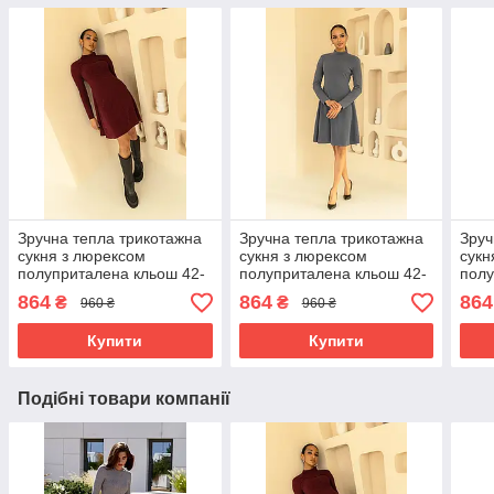
Зручна тепла трикотажна
Зручна тепла трикотажна
Зруч
сукня з люрексом
сукня з люрексом
сукн
полуприталена кльош 42-
полуприталена кльош 42-
полу
52 розміри різні кольори
52 розміри різні кольори
52 р
864
864
864
₴
₴
960 ₴
960 ₴
марсалова
сіра
чор
Купити
Купити
Подібні товари компанії