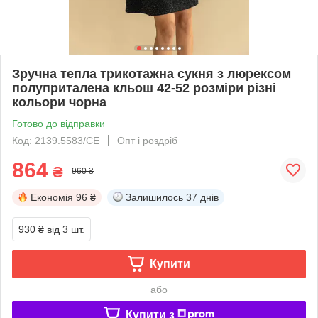
Зручна тепла трикотажна сукня з люрексом
полуприталена кльош 42-52 розміри різні
кольори чорна
Готово до відправки
Код: 2139.5583/СЕ
Опт і роздріб
864
₴
960 ₴
Економія
96 ₴
Залишилось
37 днів
930 ₴
від 3 шт.
Купити
або
Купити з