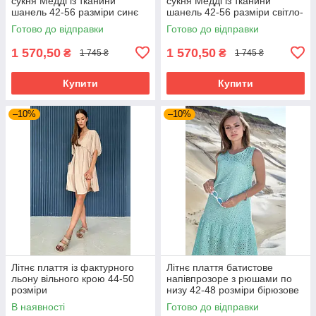
сукня Медді із тканини
сукня Медді із тканини
шанель 42-56 разміри синє
шанель 42-56 разміри світло-
сіра
Готово до відправки
Готово до відправки
1 570,50
1 570,50
₴
₴
1 745 ₴
1 745 ₴
Купити
Купити
–10%
–10%
Літнє плаття із фактурного
Літнє плаття батистове
льону вільного крою 44-50
напівпрозоре з рюшами по
розміри
низу 42-48 розміри бірюзове
В наявності
Готово до відправки