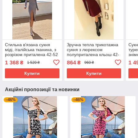
Стильна в'язана сукня
Зручна тепла трикотажна
Сукн
міді, італійська тканина, з
сукня з люрексом
туре
розрізом приталена 42-52
полуприталена кльош 42-
знім
розміри різні кольори сіра
52 розміри різні кольори
рука
1 368
864
1 4
₴
₴
1 520 ₴
960 ₴
марсалова
різн
Купити
Купити
Акційні пропозиції та новинки
–46%
–46%