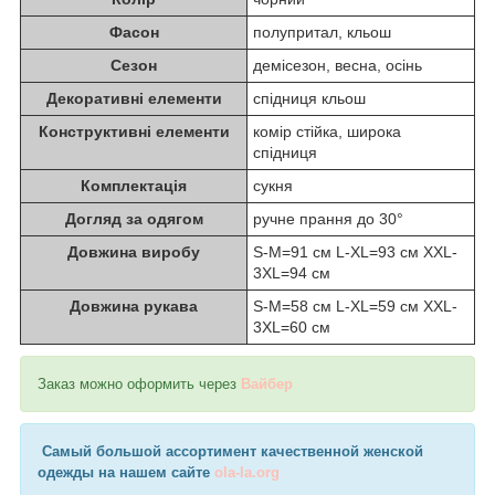
Фасон
полупритал, кльош
Сезон
демісезон, весна, осінь
Декоративні елементи
спідниця кльош
Конструктивні елементи
комір стійка, широка
спідниця
Комплектація
сукня
Догляд за одягом
ручне прання до 30°
Довжина виробу
S-M=91 см L-XL=93 см XXL-
3XL=94 см
Довжина рукава
S-M=58 см L-XL=59 см XXL-
3XL=60 см
Заказ можно оформить через
Вайбер
Самый большой ассортимент качественной женской
одежды на нашем сайте
ola-la.org