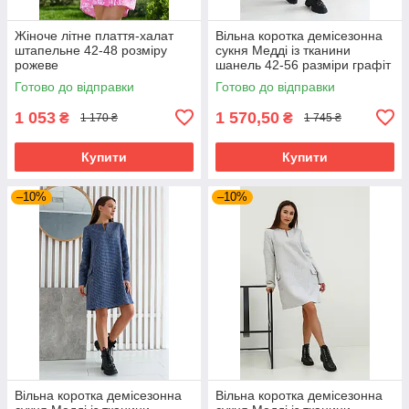
Жіноче літне плаття-халат
Вільна коротка демісезонна
штапельне 42-48 розміру
сукня Медді із тканини
рожеве
шанель 42-56 разміри графіт
Готово до відправки
Готово до відправки
1 053
1 570,50
₴
₴
1 170 ₴
1 745 ₴
Купити
Купити
–10%
–10%
Вільна коротка демісезонна
Вільна коротка демісезонна