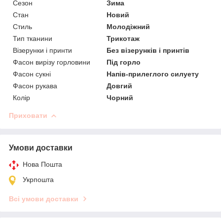
Сезон
Зима
Стан
Новий
Стиль
Молодіжний
Тип тканини
Трикотаж
Візерунки і принти
Без візерунків і принтів
Фасон вирізу горловини
Під горло
Фасон сукні
Напів-прилеглого силуету
Фасон рукава
Довгий
Колір
Чорний
Приховати
Умови доставки
Нова Пошта
Укрпошта
Всі умови доставки