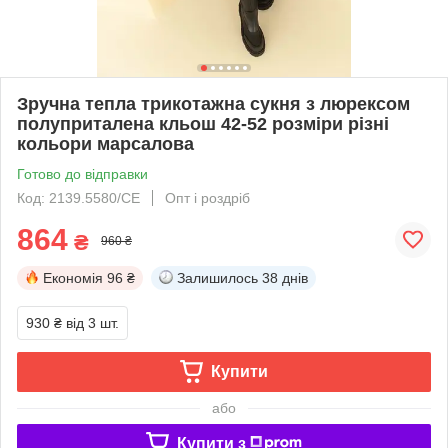
Зручна тепла трикотажна сукня з люрексом
полуприталена кльош 42-52 розміри різні
кольори марсалова
Готово до відправки
Код: 2139.5580/СЕ
Опт і роздріб
864
₴
960 ₴
Економія
96 ₴
Залишилось
38 днів
930 ₴
від 3 шт.
Купити
або
Купити з