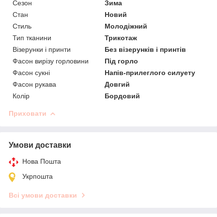
Сезон
Зима
Стан
Новий
Стиль
Молодіжний
Тип тканини
Трикотаж
Візерунки і принти
Без візерунків і принтів
Фасон вирізу горловини
Під горло
Фасон сукні
Напів-прилеглого силуету
Фасон рукава
Довгий
Колір
Бордовий
Приховати
Умови доставки
Нова Пошта
Укрпошта
Всі умови доставки