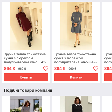
Зручна тепла трикотажна
Зручна тепла трикотажна
Зруч
сукня з люрексом
сукня з люрексом
сукн
полуприталена кльош 42-
полуприталена кльош 42-
полу
52 розміри різні кольори
52 розміри різні кольори
52 р
864
864
864
₴
₴
960 ₴
960 ₴
марсалова
сіра
чор
Купити
Купити
Подібні товари компанії