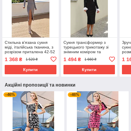
Стильна в'язана сукня
Сукня трансформер з
Зруч
міді, італійська тканина, з
турецького трикотажу зі
сукн
розрізом приталена 42-52
знімним коміром та
розм
розміри різні кольори сіра
рукавами 42-52 розміри
олив
1 368
1 494
1 1
₴
₴
1 520 ₴
1 660 ₴
різні кольори чорна
Купити
Купити
Акційні пропозиції та новинки
–46%
–46%