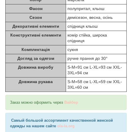
Фасон
полупритал, кльош
Сезон
демісезон, весна, осінь
Декоративні елементи
спідниця кльош
Конструктивні елементи
комір стійка, широка
спідниця
Комплектація
сукня
Догляд за одягом
ручне прання до 30°
Довжина виробу
S-M=91 см L-XL=93 см XXL-
3XL=94 см
Довжина рукава
S-M=58 см L-XL=59 см XXL-
3XL=60 см
Заказ можно оформить через
Вайбер
Самый большой ассортимент качественной женской
одежды на нашем сайте
ola-la.org