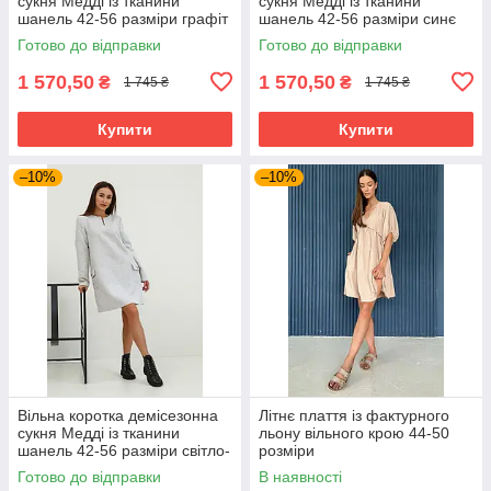
сукня Медді із тканини
сукня Медді із тканини
шанель 42-56 разміри графіт
шанель 42-56 разміри синє
Готово до відправки
Готово до відправки
1 570,50
1 570,50
₴
₴
1 745 ₴
1 745 ₴
Купити
Купити
–10%
–10%
Вільна коротка демісезонна
Літнє плаття із фактурного
сукня Медді із тканини
льону вільного крою 44-50
шанель 42-56 разміри світло-
розміри
сіра
Готово до відправки
В наявності