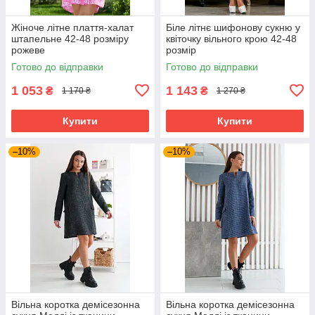
Жіноче літне плаття-халат
Біле літнє шифонову сукню у
штапельне 42-48 розміру
квіточку вільного крою 42-48
рожеве
розмір
Готово до відправки
Готово до відправки
1 053
1 143
₴
₴
1 170 ₴
1 270 ₴
Купити
Купити
–10%
–10%
Вільна коротка демісезонна
Вільна коротка демісезонна