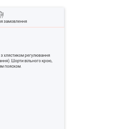
ля замовлення
й, з хлястиком регулювання
ання). Шорти вільного крою,
ним пояском.