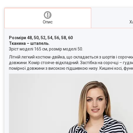
Опис
Х
Розміри 48, 50, 52, 54, 56, 58, 60
Тканина – штапель.
Зріст моделі 165 см, розмір моделі 50.
Літній легкий костюм-двійка, що складається з шортів і сороч
довжини. Комір стояче-відкладний. Застібка на сорочці – гудзи
помірної довжини з високою підшивкою низу. Кишені косі, функц