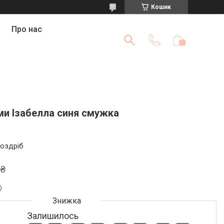
Кошик
Про нас
и Ізабелла синя смужка
роздріб
 ₴
Залишилось