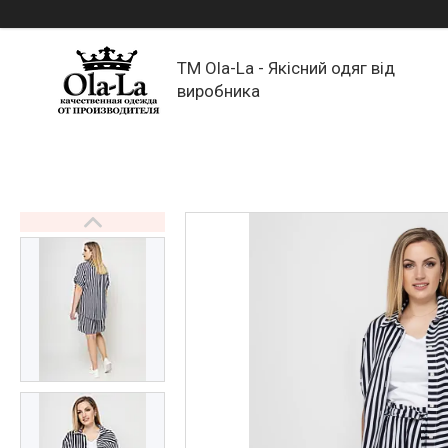
TM Ola-La - Якісний одяг від
виробника