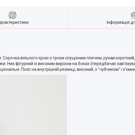
арактеристики
Інформація д
ки. Сорочка вільного крою з трохи спущеним плечем, рукав коротки
ки. Низ фігурний із високим вирізом на боках (передбачає зав'язув
іональні. Пояс на внутрішній резинці, високий, з "чубчиком" і з'єм