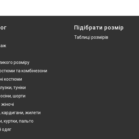
ог
Підібрати розмір
Таблиці розмірів
даж
ликого розміру
костюми та комбінезони
ні костюми
лузки, туніки
осіни, шорти
 жіночі
, кардигани, жилети
, куртки, пальто
 одяг