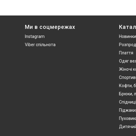
Ми в соцмережах
Катал
Instagram
Новинки
Viber спільнота
Розпро
Плаття
Одяг ве
Жіночі 
Спортив
Кофти, б
Брюки, л
Спідниці
Піджаки
Пуховики
Дитячий