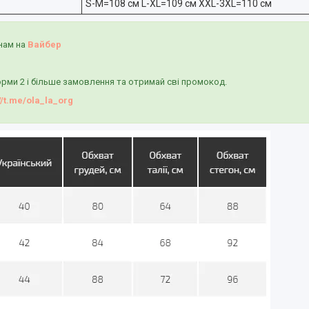
S-M=108 см L-XL=109 см XXL-3XL=110 см
нам на
Вайбер
рми 2 і більше замовлення та отримай сві промокод.
//t.me/ola_la_org