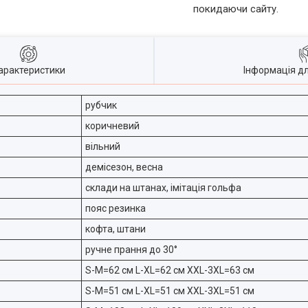
покидаючи сайту.
арактеристики
Інформація д
рубчик
коричневий
вільний
демісезон, весна
склади на штанах, імітація гольфа
пояс резинка
кофта, штани
ручне прання до 30°
S-M=62 см L-XL=62 см XXL-3XL=63 см
S-M=51 см L-XL=51 см XXL-3XL=51 см