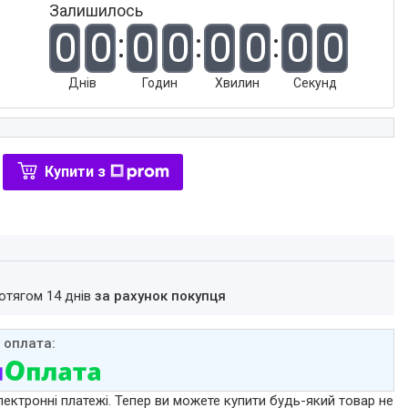
Залишилось
0
0
0
0
0
0
0
0
Днів
Годин
Хвилин
Секунд
Купити з
ротягом 14 днів
за рахунок покупця
лектронні платежі. Тепер ви можете купити будь-який товар не