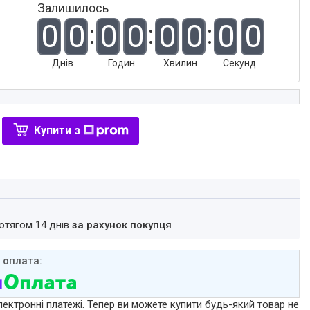
Залишилось
0
0
0
0
0
0
0
0
Днів
Годин
Хвилин
Секунд
Купити з
ротягом 14 днів
за рахунок покупця
лектронні платежі. Тепер ви можете купити будь-який товар не