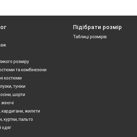
ог
Підібрати розмір
Таблиці розмірів
даж
ликого розміру
костюми та комбінезони
ні костюми
лузки, туніки
осіни, шорти
 жіночі
, кардигани, жилети
, куртки, пальто
 одяг