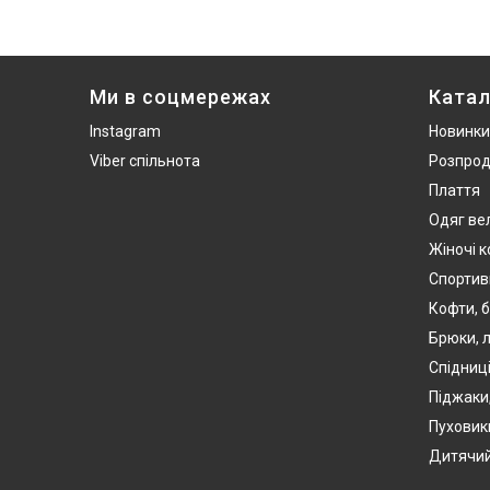
Ми в соцмережах
Катал
Instagram
Новинки
Viber спільнота
Розпро
Плаття
Одяг ве
Жіночі 
Спортив
Кофти, б
Брюки, л
Спідниці
Піджаки
Пуховики
Дитячий