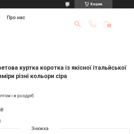
Кошик
Про нас
това куртка коротка із якісної італьйської
міри різні кольори сіра
птом і в роздріб
 ₴