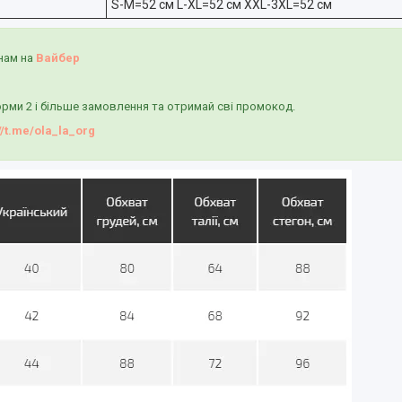
S-M=52 см L-XL=52 см XXL-3XL=52 см
нам на
Вайбер
рми 2 і більше замовлення та отримай сві промокод.
//t.me/ola_la_org