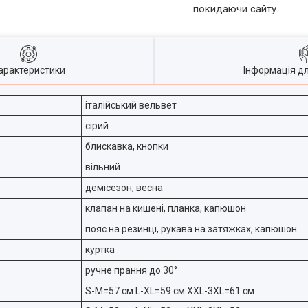
покидаючи сайту.
арактеристики
Інформація д
італійський вельвет
сірий
блискавка, кнопки
вільний
демісезон, весна
клапан на кишені, планка, капюшон
пояс на резинці, рукава на затяжках, капюшон
куртка
ручне прання до 30°
S-M=57 см L-XL=59 см XXL-3XL=61 см